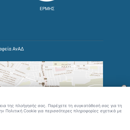
ΕΡΜΗΣ
αφεία ΑνΑΔ
×
👋 Καλώς ήρθες! Είμαι η Νόησις.
Πες μου πώς μπορώ να σε βοηθήσω
ρκεια της πλοήγησής σας. Παρέχετε τη συγκατάθεσή σας για τη
σήμερα.
την Πολιτική Cookie για περισσότερες πληροφορίες σχετικά με