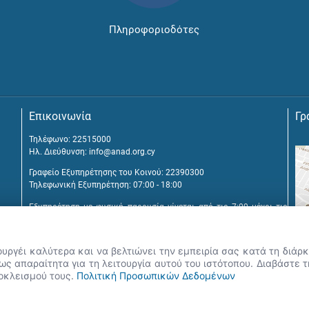
Πληροφοριοδότες
Επικοινωνία
Γρ
Τηλέφωνο: 22515000
Ηλ. Διεύθυνση:
info@anad.org.cy
Γραφείο Εξυπηρέτησης του Κοινού: 22390300
Τηλεφωνική Εξυπηρέτηση: 07:00 - 18:00
Εξυπηρέτηση με φυσική παρουσία γίνεται από τις 7:00 μέχρι τις
16:00, μετά από διευθέτηση συνάντησης.
Αναβύσσου 2, 2025 Στρόβολος
ουργέι καλύτερα και να βελτιώνει την εμπειρία σας κατά τη διά
Τ.Θ. 25431, 1392 Λευκωσία, Κύπρος
ς απαραίτητα για τη λειτουργία αυτού του ιστότοπου. Διαβάστε 
ποκλεισμού τους.
Πολιτική Προσωπικών Δεδομένων