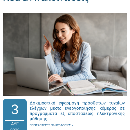
Δοκιμαστική εφαρμογή πρόσθετων τυχαίων
3
ελέγχων μέσω ενεργοποίησης κάμερας σε
προγράμματα εξ αποστάσεως ηλεκτρονικής
μάθησης...
ΑΥΓ
ΠΕΡΙΣΣΌΤΕΡΕΣ ΠΛΗΡΟΦΟΡΊΕΣ