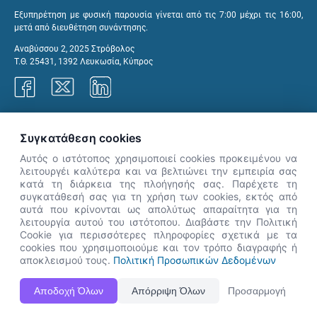
Εξυπηρέτηση με φυσική παρουσία γίνεται από τις 7:00 μέχρι τις 16:00,
μετά από διευθέτηση συνάντησης.
Αναβύσσου 2, 2025 Στρόβολος
Τ.Θ. 25431, 1392 Λευκωσία, Κύπρος
Γραφεία ΑνΑΔ
Συγκατάθεση cookies
Αυτός ο ιστότοπος χρησιμοποιεί cookies προκειμένου να
λειτουργέι καλύτερα και να βελτιώνει την εμπειρία σας
κατά τη διάρκεια της πλοήγησής σας. Παρέχετε τη
×
συγκατάθεσή σας για τη χρήση των cookies, εκτός από
👋 Καλώς ήρθες! Είμαι η Νόησις.
αυτά που κρίνονται ως απολύτως απαραίτητα για τη
Πες μου πώς μπορώ να σε βοηθήσω
λειτουργία αυτού του ιστότοπου. Διαβάστε την Πολιτική
Cookie για περισσότερες πληροφορίες σχετικά με τα
σήμερα.
cookies που χρησιμοποιούμε και τον τρόπο διαγραφής ή
αποκλεισμού τους.
Πολιτική Προσωπικών Δεδομένων
Η Ιστοσελίδα ΑνΑΔ είναι πλήρως συμβατή με τις νεότερες εκδόσεις, Google Chrome, Mozilla Firefox,
Αποδοχή Όλων
Απόρριψη Όλων
Προσαρμογή
Apple Safari καθώς και Internet Explorer.
ΑνΑΔ - Αρχή Ανάπτυξης Ανθρώπινου Δυναμικού © Πνευματικά δικαιώματα 2026