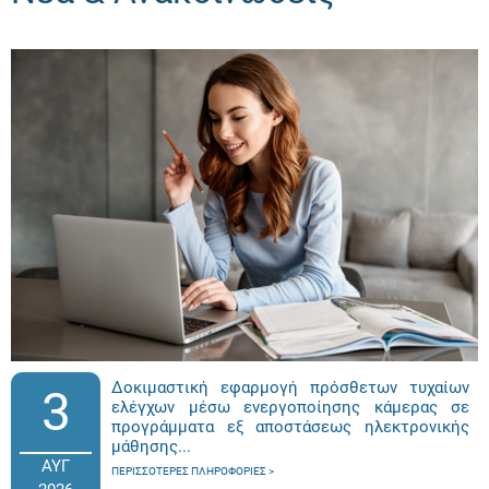
Δοκιμαστική εφαρμογή πρόσθετων τυχαίων
3
ελέγχων μέσω ενεργοποίησης κάμερας σε
προγράμματα εξ αποστάσεως ηλεκτρονικής
μάθησης...
ΑΥΓ
ΠΕΡΙΣΣΌΤΕΡΕΣ ΠΛΗΡΟΦΟΡΊΕΣ