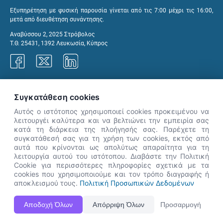
Εξυπηρέτηση με φυσική παρουσία γίνεται από τις 7:00 μέχρι τις 16:00,
μετά από διευθέτηση συνάντησης.
Αναβύσσου 2, 2025 Στρόβολος
Τ.Θ. 25431, 1392 Λευκωσία, Κύπρος
Γραφεία ΑνΑΔ
Συγκατάθεση cookies
Αυτός ο ιστότοπος χρησιμοποιεί cookies προκειμένου να
λειτουργέι καλύτερα και να βελτιώνει την εμπειρία σας
κατά τη διάρκεια της πλοήγησής σας. Παρέχετε τη
×
συγκατάθεσή σας για τη χρήση των cookies, εκτός από
👋 Καλώς ήρθες! Είμαι η Νόησις.
αυτά που κρίνονται ως απολύτως απαραίτητα για τη
Πες μου πώς μπορώ να σε βοηθήσω
λειτουργία αυτού του ιστότοπου. Διαβάστε την Πολιτική
Cookie για περισσότερες πληροφορίες σχετικά με τα
σήμερα.
cookies που χρησιμοποιούμε και τον τρόπο διαγραφής ή
αποκλεισμού τους.
Πολιτική Προσωπικών Δεδομένων
Η Ιστοσελίδα ΑνΑΔ είναι πλήρως συμβατή με τις νεότερες εκδόσεις, Google Chrome, Mozilla Firefox,
Αποδοχή Όλων
Απόρριψη Όλων
Προσαρμογή
Apple Safari καθώς και Internet Explorer.
ΑνΑΔ - Αρχή Ανάπτυξης Ανθρώπινου Δυναμικού © Πνευματικά δικαιώματα 2026