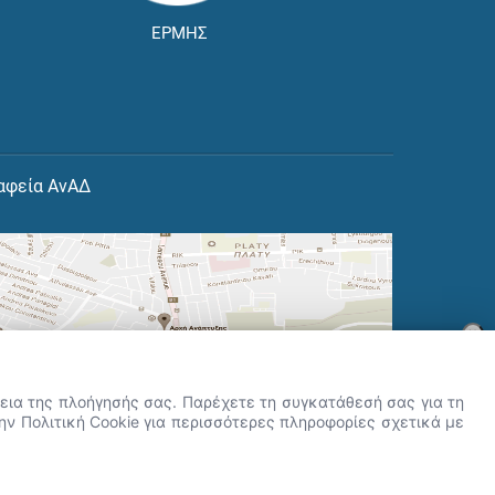
ΕΡΜΗΣ
αφεία ΑνΑΔ
×
👋 Καλώς ήρθες! Είμαι η Νόησις.
Πες μου πώς μπορώ να σε βοηθήσω
ρκεια της πλοήγησής σας. Παρέχετε τη συγκατάθεσή σας για τη
σήμερα.
την Πολιτική Cookie για περισσότερες πληροφορίες σχετικά με