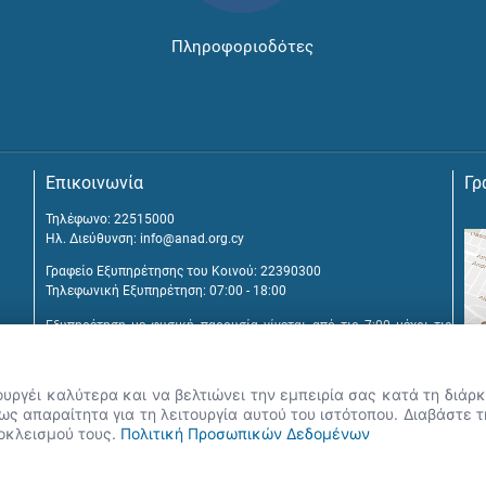
Πληροφοριοδότες
Επικοινωνία
Γρ
Τηλέφωνο: 22515000
Ηλ. Διεύθυνση:
info@anad.org.cy
Γραφείο Εξυπηρέτησης του Κοινού: 22390300
Τηλεφωνική Εξυπηρέτηση: 07:00 - 18:00
Εξυπηρέτηση με φυσική παρουσία γίνεται από τις 7:00 μέχρι τις
16:00, μετά από διευθέτηση συνάντησης.
Αναβύσσου 2, 2025 Στρόβολος
ουργέι καλύτερα και να βελτιώνει την εμπειρία σας κατά τη διά
Τ.Θ. 25431, 1392 Λευκωσία, Κύπρος
ς απαραίτητα για τη λειτουργία αυτού του ιστότοπου. Διαβάστε 
ποκλεισμού τους.
Πολιτική Προσωπικών Δεδομένων