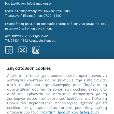
Ηλ. Διεύθυνση:
info@anad.org.cy
Γραφείο Εξυπηρέτησης του Κοινού: 22390300
Τηλεφωνική Εξυπηρέτηση: 07:00 - 18:00
Εξυπηρέτηση με φυσική παρουσία γίνεται από τις 7:00 μέχρι τις 16:00,
μετά από διευθέτηση συνάντησης.
Αναβύσσου 2, 2025 Στρόβολος
Τ.Θ. 25431, 1392 Λευκωσία, Κύπρος
Γραφεία ΑνΑΔ
Συγκατάθεση cookies
Αυτός ο ιστότοπος χρησιμοποιεί cookies προκειμένου να
λειτουργέι καλύτερα και να βελτιώνει την εμπειρία σας
κατά τη διάρκεια της πλοήγησής σας. Παρέχετε τη
×
συγκατάθεσή σας για τη χρήση των cookies, εκτός από
👋 Καλώς ήρθες! Είμαι η Νόησις.
αυτά που κρίνονται ως απολύτως απαραίτητα για τη
Πες μου πώς μπορώ να σε βοηθήσω
λειτουργία αυτού του ιστότοπου. Διαβάστε την Πολιτική
Cookie για περισσότερες πληροφορίες σχετικά με τα
σήμερα.
cookies που χρησιμοποιούμε και τον τρόπο διαγραφής ή
αποκλεισμού τους.
Πολιτική Προσωπικών Δεδομένων