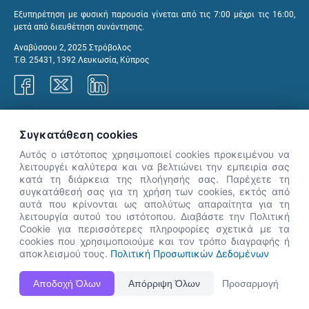
Εξυπηρέτηση με φυσική παρουσία γίνεται από τις 7:00 μέχρι τις 16:00,
μετά από διευθέτηση συνάντησης.
Αναβύσσου 2, 2025 Στρόβολος
Τ.Θ. 25431, 1392 Λευκωσία, Κύπρος
Γραφεία ΑνΑΔ
Συγκατάθεση cookies
Αυτός ο ιστότοπος χρησιμοποιεί cookies προκειμένου να
λειτουργέι καλύτερα και να βελτιώνει την εμπειρία σας
κατά τη διάρκεια της πλοήγησής σας. Παρέχετε τη
×
συγκατάθεσή σας για τη χρήση των cookies, εκτός από
👋 Καλώς ήρθες! Είμαι η Νόησις.
αυτά που κρίνονται ως απολύτως απαραίτητα για τη
Πες μου πώς μπορώ να σε βοηθήσω
λειτουργία αυτού του ιστότοπου. Διαβάστε την Πολιτική
Cookie για περισσότερες πληροφορίες σχετικά με τα
σήμερα.
cookies που χρησιμοποιούμε και τον τρόπο διαγραφής ή
αποκλεισμού τους.
Πολιτική Προσωπικών Δεδομένων
Η Ιστοσελίδα ΑνΑΔ είναι πλήρως συμβατή με τις νεότερες εκδόσεις, Google Chrome, Mozilla Firefox,
Αποδοχή Όλων
Απόρριψη Όλων
Προσαρμογή
Apple Safari καθώς και Internet Explorer.
ΑνΑΔ - Αρχή Ανάπτυξης Ανθρώπινου Δυναμικού © Πνευματικά δικαιώματα 2026