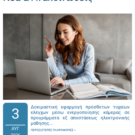
Δοκιμαστική εφαρμογή πρόσθετων τυχαίων
3
ελέγχων μέσω ενεργοποίησης κάμερας σε
προγράμματα εξ αποστάσεως ηλεκτρονικής
μάθησης...
ΑΥΓ
ΠΕΡΙΣΣΌΤΕΡΕΣ ΠΛΗΡΟΦΟΡΊΕΣ