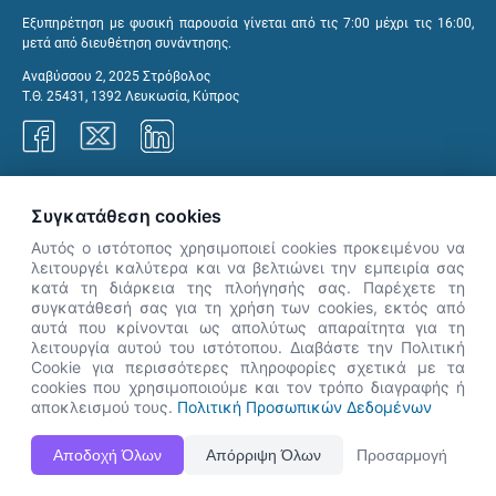
Εξυπηρέτηση με φυσική παρουσία γίνεται από τις 7:00 μέχρι τις 16:00,
μετά από διευθέτηση συνάντησης.
Αναβύσσου 2, 2025 Στρόβολος
Τ.Θ. 25431, 1392 Λευκωσία, Κύπρος
Γραφεία ΑνΑΔ
Συγκατάθεση cookies
Αυτός ο ιστότοπος χρησιμοποιεί cookies προκειμένου να
λειτουργέι καλύτερα και να βελτιώνει την εμπειρία σας
κατά τη διάρκεια της πλοήγησής σας. Παρέχετε τη
×
συγκατάθεσή σας για τη χρήση των cookies, εκτός από
👋 Καλώς ήρθες! Είμαι η Νόησις.
αυτά που κρίνονται ως απολύτως απαραίτητα για τη
Πες μου πώς μπορώ να σε βοηθήσω
λειτουργία αυτού του ιστότοπου. Διαβάστε την Πολιτική
Cookie για περισσότερες πληροφορίες σχετικά με τα
σήμερα.
cookies που χρησιμοποιούμε και τον τρόπο διαγραφής ή
αποκλεισμού τους.
Πολιτική Προσωπικών Δεδομένων
Η Ιστοσελίδα ΑνΑΔ είναι πλήρως συμβατή με τις νεότερες εκδόσεις, Google Chrome, Mozilla Firefox,
Αποδοχή Όλων
Απόρριψη Όλων
Προσαρμογή
Apple Safari καθώς και Internet Explorer.
ΑνΑΔ - Αρχή Ανάπτυξης Ανθρώπινου Δυναμικού © Πνευματικά δικαιώματα 2026