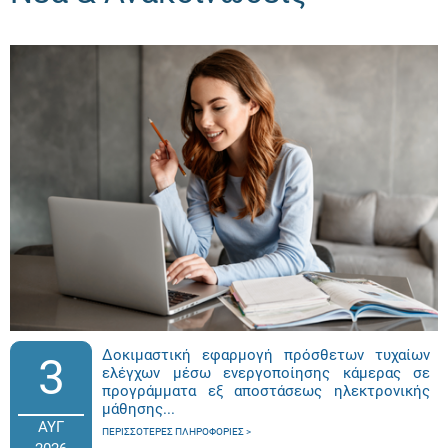
Δοκιμαστική εφαρμογή πρόσθετων τυχαίων
3
ελέγχων μέσω ενεργοποίησης κάμερας σε
προγράμματα εξ αποστάσεως ηλεκτρονικής
μάθησης...
ΑΥΓ
ΠΕΡΙΣΣΌΤΕΡΕΣ ΠΛΗΡΟΦΟΡΊΕΣ