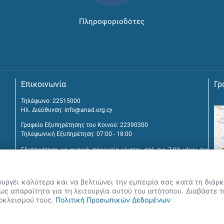
Πληροφοριοδότες
Επικοινωνία
Γρ
Τηλέφωνο: 22515000
Ηλ. Διεύθυνση:
info@anad.org.cy
Γραφείο Εξυπηρέτησης του Κοινού: 22390300
Τηλεφωνική Εξυπηρέτηση: 07:00 - 18:00
Εξυπηρέτηση με φυσική παρουσία γίνεται από τις 7:00 μέχρι τις
16:00, μετά από διευθέτηση συνάντησης.
Αναβύσσου 2, 2025 Στρόβολος
ουργέι καλύτερα και να βελτιώνει την εμπειρία σας κατά τη διά
Τ.Θ. 25431, 1392 Λευκωσία, Κύπρος
ς απαραίτητα για τη λειτουργία αυτού του ιστότοπου. Διαβάστε 
ποκλεισμού τους.
Πολιτική Προσωπικών Δεδομένων