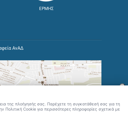
ΕΡΜΗΣ
αφεία ΑνΑΔ
×
👋 Καλώς ήρθες! Είμαι η Νόησις.
Πες μου πώς μπορώ να σε βοηθήσω
ρκεια της πλοήγησής σας. Παρέχετε τη συγκατάθεσή σας για τη
σήμερα.
την Πολιτική Cookie για περισσότερες πληροφορίες σχετικά με