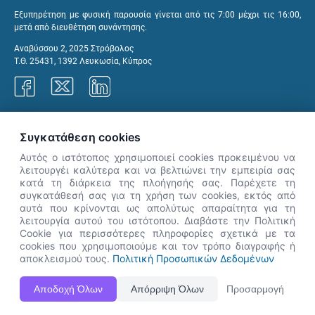
Εξυπηρέτηση με φυσική παρουσία γίνεται από τις 7:00 μέχρι τις 16:00,
μετά από διευθέτηση συνάντησης.
Αναβύσσου 2, 2025 Στρόβολος
Τ.Θ. 25431, 1392 Λευκωσία, Κύπρος
Γραφεία ΑνΑΔ
Συγκατάθεση cookies
Αυτός ο ιστότοπος χρησιμοποιεί cookies προκειμένου να
λειτουργέι καλύτερα και να βελτιώνει την εμπειρία σας
κατά τη διάρκεια της πλοήγησής σας. Παρέχετε τη
×
συγκατάθεσή σας για τη χρήση των cookies, εκτός από
👋 Καλώς ήρθες! Είμαι η Νόησις.
αυτά που κρίνονται ως απολύτως απαραίτητα για τη
Πες μου πώς μπορώ να σε βοηθήσω
λειτουργία αυτού του ιστότοπου. Διαβάστε την Πολιτική
Cookie για περισσότερες πληροφορίες σχετικά με τα
σήμερα.
cookies που χρησιμοποιούμε και τον τρόπο διαγραφής ή
αποκλεισμού τους.
Πολιτική Προσωπικών Δεδομένων
Η Ιστοσελίδα ΑνΑΔ είναι πλήρως συμβατή με τις νεότερες εκδόσεις, Google Chrome, Mozilla Firefox,
Αποδοχή Όλων
Απόρριψη Όλων
Προσαρμογή
Apple Safari καθώς και Internet Explorer.
ΑνΑΔ - Αρχή Ανάπτυξης Ανθρώπινου Δυναμικού © Πνευματικά δικαιώματα 2026