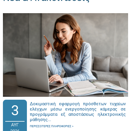
Δοκιμαστική εφαρμογή πρόσθετων τυχαίων
3
ελέγχων μέσω ενεργοποίησης κάμερας σε
προγράμματα εξ αποστάσεως ηλεκτρονικής
μάθησης...
ΑΥΓ
ΠΕΡΙΣΣΌΤΕΡΕΣ ΠΛΗΡΟΦΟΡΊΕΣ