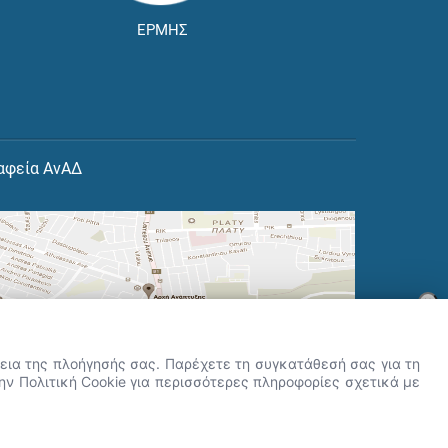
ΕΡΜΗΣ
αφεία ΑνΑΔ
×
👋 Καλώς ήρθες! Είμαι η Νόησις.
Πες μου πώς μπορώ να σε βοηθήσω
ρκεια της πλοήγησής σας. Παρέχετε τη συγκατάθεσή σας για τη
σήμερα.
την Πολιτική Cookie για περισσότερες πληροφορίες σχετικά με