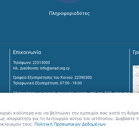
Πληροφοριοδότες
Επικοινωνία
Γρ
Τηλέφωνο: 22515000
Ηλ. Διεύθυνση:
info@anad.org.cy
Γραφείο Εξυπηρέτησης του Κοινού: 22390300
Τηλεφωνική Εξυπηρέτηση: 07:00 - 18:00
Εξυπηρέτηση με φυσική παρουσία γίνεται από τις 7:00 μέχρι τις
16:00, μετά από διευθέτηση συνάντησης.
Αναβύσσου 2, 2025 Στρόβολος
ουργέι καλύτερα και να βελτιώνει την εμπειρία σας κατά τη διά
Τ.Θ. 25431, 1392 Λευκωσία, Κύπρος
ς απαραίτητα για τη λειτουργία αυτού του ιστότοπου. Διαβάστε 
ποκλεισμού τους.
Πολιτική Προσωπικών Δεδομένων