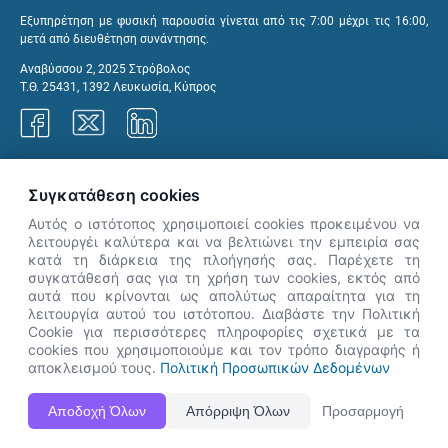
Εξυπηρέτηση με φυσική παρουσία γίνεται από τις 7:00 μέχρι τις 16:00,
μετά από διευθέτηση συνάντησης.
Αναβύσσου 2, 2025 Στρόβολος
Τ.Θ. 25431, 1392 Λευκωσία, Κύπρος
Γραφεία ΑνΑΔ
Συγκατάθεση cookies
Αυτός ο ιστότοπος χρησιμοποιεί cookies προκειμένου να
λειτουργέι καλύτερα και να βελτιώνει την εμπειρία σας
κατά τη διάρκεια της πλοήγησής σας. Παρέχετε τη
×
συγκατάθεσή σας για τη χρήση των cookies, εκτός από
👋 Καλώς ήρθες! Είμαι η Νόησις.
αυτά που κρίνονται ως απολύτως απαραίτητα για τη
Πες μου πώς μπορώ να σε βοηθήσω
λειτουργία αυτού του ιστότοπου. Διαβάστε την Πολιτική
Cookie για περισσότερες πληροφορίες σχετικά με τα
σήμερα.
cookies που χρησιμοποιούμε και τον τρόπο διαγραφής ή
αποκλεισμού τους.
Πολιτική Προσωπικών Δεδομένων
Η Ιστοσελίδα ΑνΑΔ είναι πλήρως συμβατή με τις νεότερες εκδόσεις, Google Chrome, Mozilla Firefox,
Αποδοχή Όλων
Απόρριψη Όλων
Προσαρμογή
Apple Safari καθώς και Internet Explorer.
ΑνΑΔ - Αρχή Ανάπτυξης Ανθρώπινου Δυναμικού © Πνευματικά δικαιώματα 2026