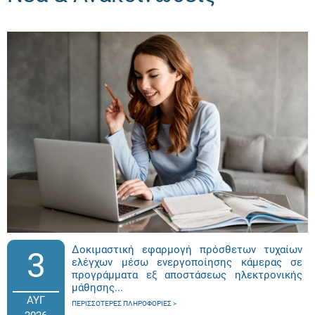
Δοκιμαστική εφαρμογή πρόσθετων τυχαίων
3
ελέγχων μέσω ενεργοποίησης κάμερας σε
προγράμματα εξ αποστάσεως ηλεκτρονικής
μάθησης...
ΑΥΓ
ΠΕΡΙΣΣΌΤΕΡΕΣ ΠΛΗΡΟΦΟΡΊΕΣ