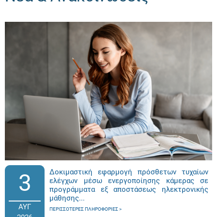
Δοκιμαστική εφαρμογή πρόσθετων τυχαίων
3
ελέγχων μέσω ενεργοποίησης κάμερας σε
προγράμματα εξ αποστάσεως ηλεκτρονικής
μάθησης...
ΑΥΓ
ΠΕΡΙΣΣΌΤΕΡΕΣ ΠΛΗΡΟΦΟΡΊΕΣ