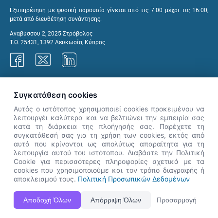
Εξυπηρέτηση με φυσική παρουσία γίνεται από τις 7:00 μέχρι τις 16:00,
μετά από διευθέτηση συνάντησης.
Αναβύσσου 2, 2025 Στρόβολος
Τ.Θ. 25431, 1392 Λευκωσία, Κύπρος
Γραφεία ΑνΑΔ
Συγκατάθεση cookies
Αυτός ο ιστότοπος χρησιμοποιεί cookies προκειμένου να
λειτουργέι καλύτερα και να βελτιώνει την εμπειρία σας
κατά τη διάρκεια της πλοήγησής σας. Παρέχετε τη
×
συγκατάθεσή σας για τη χρήση των cookies, εκτός από
👋 Καλώς ήρθες! Είμαι η Νόησις.
αυτά που κρίνονται ως απολύτως απαραίτητα για τη
Πες μου πώς μπορώ να σε βοηθήσω
λειτουργία αυτού του ιστότοπου. Διαβάστε την Πολιτική
Cookie για περισσότερες πληροφορίες σχετικά με τα
σήμερα.
cookies που χρησιμοποιούμε και τον τρόπο διαγραφής ή
αποκλεισμού τους.
Πολιτική Προσωπικών Δεδομένων
Η Ιστοσελίδα ΑνΑΔ είναι πλήρως συμβατή με τις νεότερες εκδόσεις, Google Chrome, Mozilla Firefox,
Αποδοχή Όλων
Απόρριψη Όλων
Προσαρμογή
Apple Safari καθώς και Internet Explorer.
ΑνΑΔ - Αρχή Ανάπτυξης Ανθρώπινου Δυναμικού © Πνευματικά δικαιώματα 2026