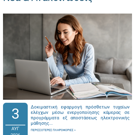
Δοκιμαστική εφαρμογή πρόσθετων τυχαίων
3
ελέγχων μέσω ενεργοποίησης κάμερας σε
προγράμματα εξ αποστάσεως ηλεκτρονικής
μάθησης...
ΑΥΓ
ΠΕΡΙΣΣΌΤΕΡΕΣ ΠΛΗΡΟΦΟΡΊΕΣ