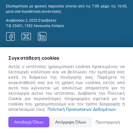
Εξυπηρέτηση με φυσική παρουσία γίνεται από τις 7:00 μέχρι τις 16:00,
μετά από διευθέτηση συνάντησης.
Αναβύσσου 2, 2025 Στρόβολος
Τ.Θ. 25431, 1392 Λευκωσία, Κύπρος
Γραφεία ΑνΑΔ
Συγκατάθεση cookies
Αυτός ο ιστότοπος χρησιμοποιεί cookies προκειμένου να
λειτουργέι καλύτερα και να βελτιώνει την εμπειρία σας
κατά τη διάρκεια της πλοήγησής σας. Παρέχετε τη
×
συγκατάθεσή σας για τη χρήση των cookies, εκτός από
👋 Καλώς ήρθες! Είμαι η Νόησις.
αυτά που κρίνονται ως απολύτως απαραίτητα για τη
Πες μου πώς μπορώ να σε βοηθήσω
λειτουργία αυτού του ιστότοπου. Διαβάστε την Πολιτική
Cookie για περισσότερες πληροφορίες σχετικά με τα
σήμερα.
cookies που χρησιμοποιούμε και τον τρόπο διαγραφής ή
αποκλεισμού τους.
Πολιτική Προσωπικών Δεδομένων
Η Ιστοσελίδα ΑνΑΔ είναι πλήρως συμβατή με τις νεότερες εκδόσεις, Google Chrome, Mozilla Firefox,
Αποδοχή Όλων
Απόρριψη Όλων
Προσαρμογή
Apple Safari καθώς και Internet Explorer.
ΑνΑΔ - Αρχή Ανάπτυξης Ανθρώπινου Δυναμικού © Πνευματικά δικαιώματα 2026