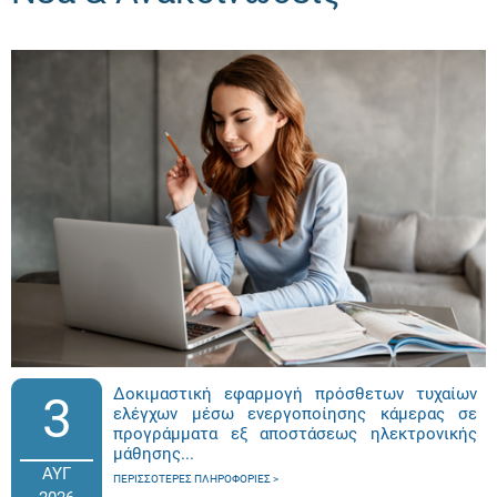
Δοκιμαστική εφαρμογή πρόσθετων τυχαίων
3
ελέγχων μέσω ενεργοποίησης κάμερας σε
προγράμματα εξ αποστάσεως ηλεκτρονικής
μάθησης...
ΑΥΓ
ΠΕΡΙΣΣΌΤΕΡΕΣ ΠΛΗΡΟΦΟΡΊΕΣ