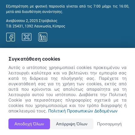
Εξυπηρέτηση με φυσική παρουσία γίνεται από τις 7:00 μέχρι τις 16:00,
μετά από διευθέτηση συνάντησης.
Αναβύσσου 2, 2025 Στρόβολος
Τ.Θ. 25431, 1392 Λευκωσία, Κύπρος
Γραφεία ΑνΑΔ
Συγκατάθεση cookies
Αυτός ο ιστότοπος χρησιμοποιεί cookies προκειμένου να
λειτουργέι καλύτερα και να βελτιώνει την εμπειρία σας
κατά τη διάρκεια της πλοήγησής σας. Παρέχετε τη
×
συγκατάθεσή σας για τη χρήση των cookies, εκτός από
👋 Καλώς ήρθες! Είμαι η Νόησις.
αυτά που κρίνονται ως απολύτως απαραίτητα για τη
Πες μου πώς μπορώ να σε βοηθήσω
λειτουργία αυτού του ιστότοπου. Διαβάστε την Πολιτική
Cookie για περισσότερες πληροφορίες σχετικά με τα
σήμερα.
cookies που χρησιμοποιούμε και τον τρόπο διαγραφής ή
αποκλεισμού τους.
Πολιτική Προσωπικών Δεδομένων
Η Ιστοσελίδα ΑνΑΔ είναι πλήρως συμβατή με τις νεότερες εκδόσεις, Google Chrome, Mozilla Firefox,
Αποδοχή Όλων
Απόρριψη Όλων
Προσαρμογή
Apple Safari καθώς και Internet Explorer.
ΑνΑΔ - Αρχή Ανάπτυξης Ανθρώπινου Δυναμικού © Πνευματικά δικαιώματα 2026