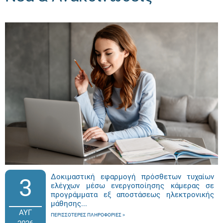
Δοκιμαστική εφαρμογή πρόσθετων τυχαίων
3
ελέγχων μέσω ενεργοποίησης κάμερας σε
προγράμματα εξ αποστάσεως ηλεκτρονικής
μάθησης...
ΑΥΓ
ΠΕΡΙΣΣΌΤΕΡΕΣ ΠΛΗΡΟΦΟΡΊΕΣ