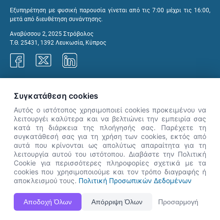
Εξυπηρέτηση με φυσική παρουσία γίνεται από τις 7:00 μέχρι τις 16:00,
μετά από διευθέτηση συνάντησης.
Αναβύσσου 2, 2025 Στρόβολος
Τ.Θ. 25431, 1392 Λευκωσία, Κύπρος
Γραφεία ΑνΑΔ
Συγκατάθεση cookies
Αυτός ο ιστότοπος χρησιμοποιεί cookies προκειμένου να
λειτουργέι καλύτερα και να βελτιώνει την εμπειρία σας
κατά τη διάρκεια της πλοήγησής σας. Παρέχετε τη
×
συγκατάθεσή σας για τη χρήση των cookies, εκτός από
👋 Καλώς ήρθες! Είμαι η Νόησις.
αυτά που κρίνονται ως απολύτως απαραίτητα για τη
Πες μου πώς μπορώ να σε βοηθήσω
λειτουργία αυτού του ιστότοπου. Διαβάστε την Πολιτική
Cookie για περισσότερες πληροφορίες σχετικά με τα
σήμερα.
cookies που χρησιμοποιούμε και τον τρόπο διαγραφής ή
αποκλεισμού τους.
Πολιτική Προσωπικών Δεδομένων
Η Ιστοσελίδα ΑνΑΔ είναι πλήρως συμβατή με τις νεότερες εκδόσεις, Google Chrome, Mozilla Firefox,
Αποδοχή Όλων
Απόρριψη Όλων
Προσαρμογή
Apple Safari καθώς και Internet Explorer.
ΑνΑΔ - Αρχή Ανάπτυξης Ανθρώπινου Δυναμικού © Πνευματικά δικαιώματα 2026