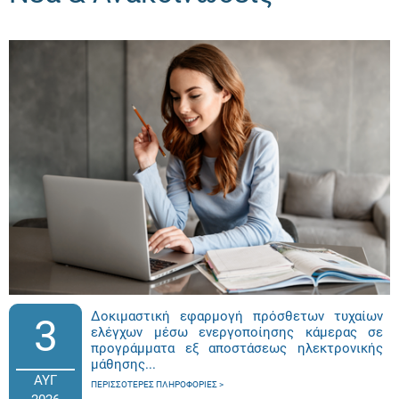
Δοκιμαστική εφαρμογή πρόσθετων τυχαίων
3
ελέγχων μέσω ενεργοποίησης κάμερας σε
προγράμματα εξ αποστάσεως ηλεκτρονικής
μάθησης...
ΑΥΓ
ΠΕΡΙΣΣΌΤΕΡΕΣ ΠΛΗΡΟΦΟΡΊΕΣ