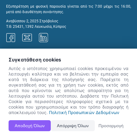
Εξυπηρέτηση με φυσική παρουσία γίνεται από τις 7:00 μέχρι τις 16:00,
μετά από διευθέτηση συνάντησης.
Αναβύσσου 2, 2025 Στρόβολος
Τ.Θ. 25431, 1392 Λευκωσία, Κύπρος
Γραφεία ΑνΑΔ
Συγκατάθεση cookies
Αυτός ο ιστότοπος χρησιμοποιεί cookies προκειμένου να
λειτουργέι καλύτερα και να βελτιώνει την εμπειρία σας
κατά τη διάρκεια της πλοήγησής σας. Παρέχετε τη
×
συγκατάθεσή σας για τη χρήση των cookies, εκτός από
👋 Καλώς ήρθες! Είμαι η Νόησις.
αυτά που κρίνονται ως απολύτως απαραίτητα για τη
Πες μου πώς μπορώ να σε βοηθήσω
λειτουργία αυτού του ιστότοπου. Διαβάστε την Πολιτική
Cookie για περισσότερες πληροφορίες σχετικά με τα
σήμερα.
cookies που χρησιμοποιούμε και τον τρόπο διαγραφής ή
αποκλεισμού τους.
Πολιτική Προσωπικών Δεδομένων
Η Ιστοσελίδα ΑνΑΔ είναι πλήρως συμβατή με τις νεότερες εκδόσεις, Google Chrome, Mozilla Firefox,
Αποδοχή Όλων
Απόρριψη Όλων
Προσαρμογή
Apple Safari καθώς και Internet Explorer.
ΑνΑΔ - Αρχή Ανάπτυξης Ανθρώπινου Δυναμικού © Πνευματικά δικαιώματα 2026