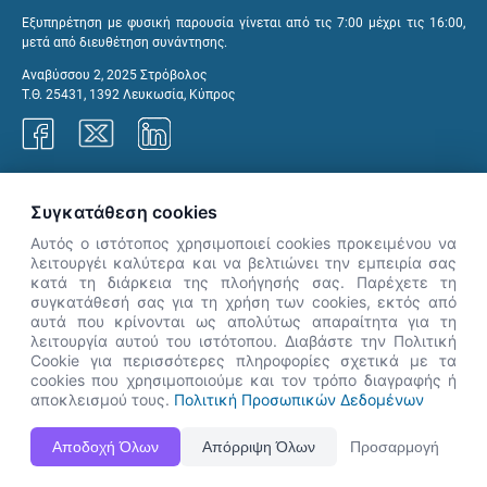
Εξυπηρέτηση με φυσική παρουσία γίνεται από τις 7:00 μέχρι τις 16:00,
μετά από διευθέτηση συνάντησης.
Αναβύσσου 2, 2025 Στρόβολος
Τ.Θ. 25431, 1392 Λευκωσία, Κύπρος
Γραφεία ΑνΑΔ
Συγκατάθεση cookies
Αυτός ο ιστότοπος χρησιμοποιεί cookies προκειμένου να
λειτουργέι καλύτερα και να βελτιώνει την εμπειρία σας
κατά τη διάρκεια της πλοήγησής σας. Παρέχετε τη
×
συγκατάθεσή σας για τη χρήση των cookies, εκτός από
👋 Καλώς ήρθες! Είμαι η Νόησις.
αυτά που κρίνονται ως απολύτως απαραίτητα για τη
Πες μου πώς μπορώ να σε βοηθήσω
λειτουργία αυτού του ιστότοπου. Διαβάστε την Πολιτική
Cookie για περισσότερες πληροφορίες σχετικά με τα
σήμερα.
cookies που χρησιμοποιούμε και τον τρόπο διαγραφής ή
αποκλεισμού τους.
Πολιτική Προσωπικών Δεδομένων
Η Ιστοσελίδα ΑνΑΔ είναι πλήρως συμβατή με τις νεότερες εκδόσεις, Google Chrome, Mozilla Firefox,
Αποδοχή Όλων
Απόρριψη Όλων
Προσαρμογή
Apple Safari καθώς και Internet Explorer.
ΑνΑΔ - Αρχή Ανάπτυξης Ανθρώπινου Δυναμικού © Πνευματικά δικαιώματα 2026