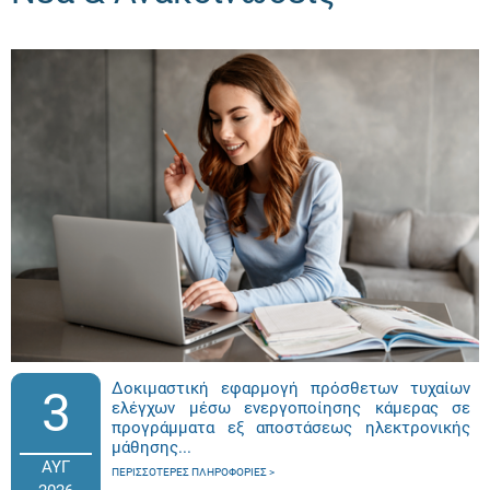
Δοκιμαστική εφαρμογή πρόσθετων τυχαίων
3
ελέγχων μέσω ενεργοποίησης κάμερας σε
προγράμματα εξ αποστάσεως ηλεκτρονικής
μάθησης...
ΑΥΓ
ΠΕΡΙΣΣΌΤΕΡΕΣ ΠΛΗΡΟΦΟΡΊΕΣ