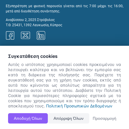
Εξυπηρέτηση με φυσική παρουσία γίνεται από τις 7:00 μέχρι τις 16:00,
μετά από διευθέτηση συνάντησης.
Αναβύσσου 2, 2025 Στρόβολος
Τ.Θ. 25431, 1392 Λευκωσία, Κύπρος
Γραφεία ΑνΑΔ
Συγκατάθεση cookies
Αυτός ο ιστότοπος χρησιμοποιεί cookies προκειμένου να
λειτουργέι καλύτερα και να βελτιώνει την εμπειρία σας
κατά τη διάρκεια της πλοήγησής σας. Παρέχετε τη
×
συγκατάθεσή σας για τη χρήση των cookies, εκτός από
👋 Καλώς ήρθες! Είμαι η Νόησις.
αυτά που κρίνονται ως απολύτως απαραίτητα για τη
Πες μου πώς μπορώ να σε βοηθήσω
λειτουργία αυτού του ιστότοπου. Διαβάστε την Πολιτική
Cookie για περισσότερες πληροφορίες σχετικά με τα
σήμερα.
cookies που χρησιμοποιούμε και τον τρόπο διαγραφής ή
αποκλεισμού τους.
Πολιτική Προσωπικών Δεδομένων
Η Ιστοσελίδα ΑνΑΔ είναι πλήρως συμβατή με τις νεότερες εκδόσεις, Google Chrome, Mozilla Firefox,
Αποδοχή Όλων
Απόρριψη Όλων
Προσαρμογή
Apple Safari καθώς και Internet Explorer.
ΑνΑΔ - Αρχή Ανάπτυξης Ανθρώπινου Δυναμικού © Πνευματικά δικαιώματα 2026