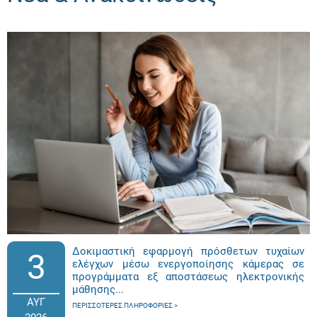
Δοκιμαστική εφαρμογή πρόσθετων τυχαίων
3
ελέγχων μέσω ενεργοποίησης κάμερας σε
προγράμματα εξ αποστάσεως ηλεκτρονικής
μάθησης...
ΑΥΓ
ΠΕΡΙΣΣΌΤΕΡΕΣ ΠΛΗΡΟΦΟΡΊΕΣ