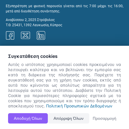
Εξυπηρέτηση με φυσική παρουσία γίνεται από τις 7:00 μέχρι τις 16:00,
μετά από διευθέτηση συνάντησης.
Αναβύσσου 2, 2025 Στρόβολος
Τ.Θ. 25431, 1392 Λευκωσία, Κύπρος
Γραφεία ΑνΑΔ
Συγκατάθεση cookies
Αυτός ο ιστότοπος χρησιμοποιεί cookies προκειμένου να
λειτουργέι καλύτερα και να βελτιώνει την εμπειρία σας
κατά τη διάρκεια της πλοήγησής σας. Παρέχετε τη
×
συγκατάθεσή σας για τη χρήση των cookies, εκτός από
👋 Καλώς ήρθες! Είμαι η Νόησις.
αυτά που κρίνονται ως απολύτως απαραίτητα για τη
Πες μου πώς μπορώ να σε βοηθήσω
λειτουργία αυτού του ιστότοπου. Διαβάστε την Πολιτική
Cookie για περισσότερες πληροφορίες σχετικά με τα
σήμερα.
cookies που χρησιμοποιούμε και τον τρόπο διαγραφής ή
αποκλεισμού τους.
Πολιτική Προσωπικών Δεδομένων
Η Ιστοσελίδα ΑνΑΔ είναι πλήρως συμβατή με τις νεότερες εκδόσεις, Google Chrome, Mozilla Firefox,
Αποδοχή Όλων
Απόρριψη Όλων
Προσαρμογή
Apple Safari καθώς και Internet Explorer.
ΑνΑΔ - Αρχή Ανάπτυξης Ανθρώπινου Δυναμικού © Πνευματικά δικαιώματα 2026