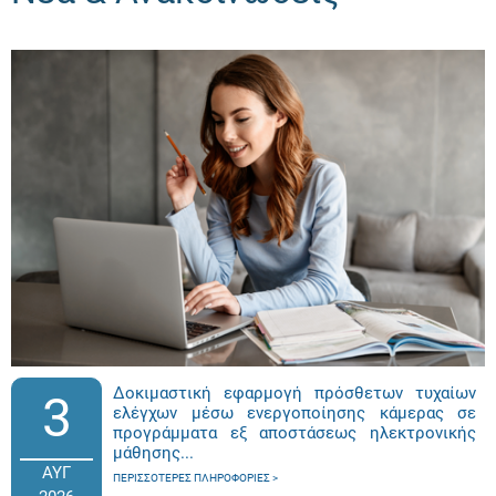
Δοκιμαστική εφαρμογή πρόσθετων τυχαίων
3
ελέγχων μέσω ενεργοποίησης κάμερας σε
προγράμματα εξ αποστάσεως ηλεκτρονικής
μάθησης...
ΑΥΓ
ΠΕΡΙΣΣΌΤΕΡΕΣ ΠΛΗΡΟΦΟΡΊΕΣ