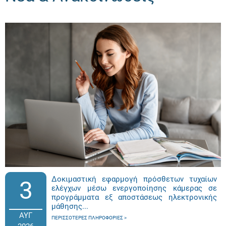
Δοκιμαστική εφαρμογή πρόσθετων τυχαίων
3
ελέγχων μέσω ενεργοποίησης κάμερας σε
προγράμματα εξ αποστάσεως ηλεκτρονικής
μάθησης...
ΑΥΓ
ΠΕΡΙΣΣΌΤΕΡΕΣ ΠΛΗΡΟΦΟΡΊΕΣ