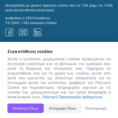
Εξυπηρέτηση με φυσική παρουσία γίνεται από τις 7:00 μέχρι τις 16:00,
μετά από διευθέτηση συνάντησης.
Αναβύσσου 2, 2025 Στρόβολος
Τ.Θ. 25431, 1392 Λευκωσία, Κύπρος
Γραφεία ΑνΑΔ
Συγκατάθεση cookies
Αυτός ο ιστότοπος χρησιμοποιεί cookies προκειμένου να
λειτουργέι καλύτερα και να βελτιώνει την εμπειρία σας
κατά τη διάρκεια της πλοήγησής σας. Παρέχετε τη
×
συγκατάθεσή σας για τη χρήση των cookies, εκτός από
👋 Καλώς ήρθες! Είμαι η Νόησις.
αυτά που κρίνονται ως απολύτως απαραίτητα για τη
Πες μου πώς μπορώ να σε βοηθήσω
λειτουργία αυτού του ιστότοπου. Διαβάστε την Πολιτική
Cookie για περισσότερες πληροφορίες σχετικά με τα
σήμερα.
cookies που χρησιμοποιούμε και τον τρόπο διαγραφής ή
αποκλεισμού τους.
Πολιτική Προσωπικών Δεδομένων
Η Ιστοσελίδα ΑνΑΔ είναι πλήρως συμβατή με τις νεότερες εκδόσεις, Google Chrome, Mozilla Firefox,
Αποδοχή Όλων
Απόρριψη Όλων
Προσαρμογή
Apple Safari καθώς και Internet Explorer.
ΑνΑΔ - Αρχή Ανάπτυξης Ανθρώπινου Δυναμικού © Πνευματικά δικαιώματα 2026