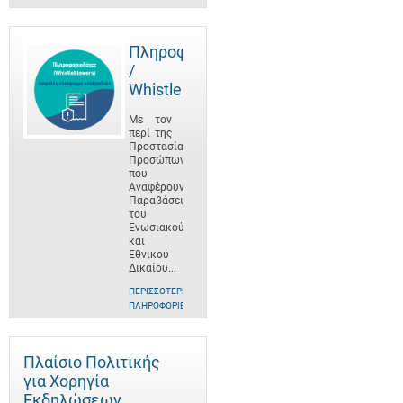
Πληροφοριοδότες
/
Whistleblowers
Με τον
περί της
Προστασίας
Προσώπων
που
Αναφέρουν
Παραβάσεις
του
Ενωσιακού
και
Εθνικού
Δικαίου...
ΠΕΡΙΣΣΌΤΕΡΕΣ
ΠΛΗΡΟΦΟΡΊΕΣ
Πλαίσιο Πολιτικής
για Χορηγία
Εκδηλώσεων