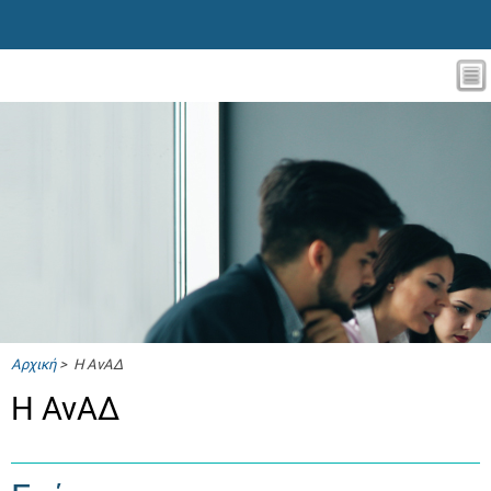
Αρχική
> Η ΑνΑΔ
Η ΑνΑΔ