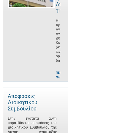
Αποστολή
της
Η
Αρχή
Ανάπτυξης
Ανθρώπινου
Δυναμικού
Κύπρου
(ΑνΑΔ)
είναι
οργανισμός
δημοσίου
...
ΠΕΡΙΣΣΌΤΕΡΕΣ
ΠΛΗΡΟΦΟΡΊΕΣ
Αποφάσεις
Διοικητικού
Συμβουλίου
Στην ενότητα αυτή
παρατίθενται αποφάσεις του
Διοικητικού Συμβουλίου της
Αρχής Ανάπτυξης