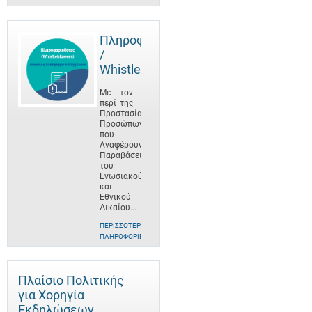
Πληροφοριοδότες
/
Whistleblowers
Με τον
περί της
Προστασίας
Προσώπων
που
Αναφέρουν
Παραβάσεις
του
Ενωσιακού
και
Εθνικού
Δικαίου...
ΠΕΡΙΣΣΌΤΕΡΕΣ
ΠΛΗΡΟΦΟΡΊΕΣ
Πλαίσιο Πολιτικής
για Χορηγία
Εκδηλώσεων