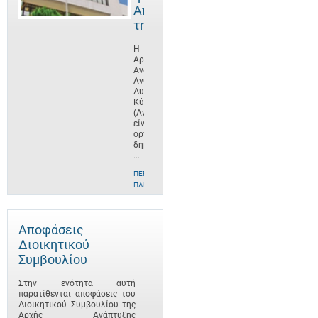
Αποστολή
της
Η
Αρχή
Ανάπτυξης
Ανθρώπινου
Δυναμικού
Κύπρου
(ΑνΑΔ)
είναι
οργανισμός
δημοσίου
...
ΠΕΡΙΣΣΌΤΕΡΕΣ
ΠΛΗΡΟΦΟΡΊΕΣ
Αποφάσεις
Διοικητικού
Συμβουλίου
Στην ενότητα αυτή
παρατίθενται αποφάσεις του
Διοικητικού Συμβουλίου της
Αρχής Ανάπτυξης