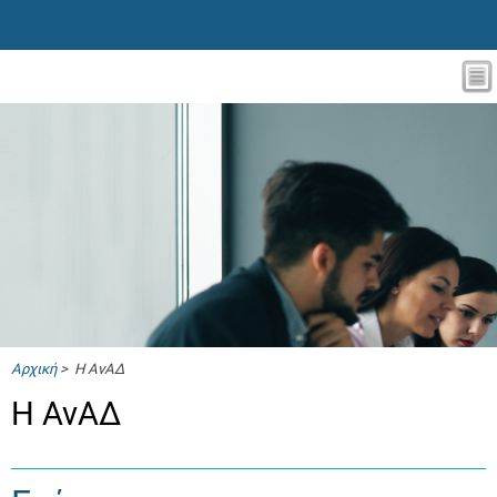
Αρχική
> Η ΑνΑΔ
Η ΑνΑΔ