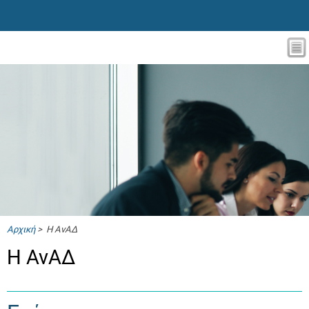
Αρχική
> Η ΑνΑΔ
Η ΑνΑΔ