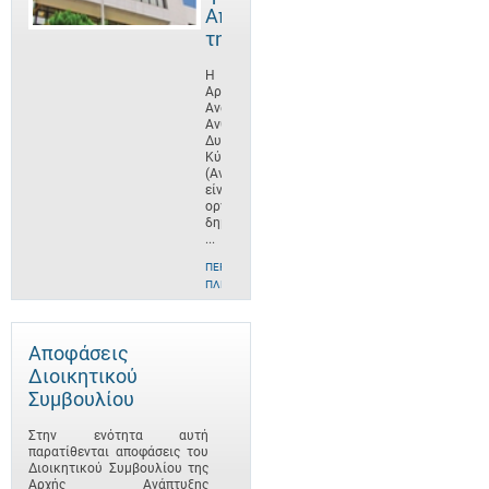
Αποστολή
της
Η
Αρχή
Ανάπτυξης
Ανθρώπινου
Δυναμικού
Κύπρου
(ΑνΑΔ)
είναι
οργανισμός
δημοσίου
...
ΠΕΡΙΣΣΌΤΕΡΕΣ
ΠΛΗΡΟΦΟΡΊΕΣ
Αποφάσεις
Διοικητικού
Συμβουλίου
Στην ενότητα αυτή
παρατίθενται αποφάσεις του
Διοικητικού Συμβουλίου της
Αρχής Ανάπτυξης