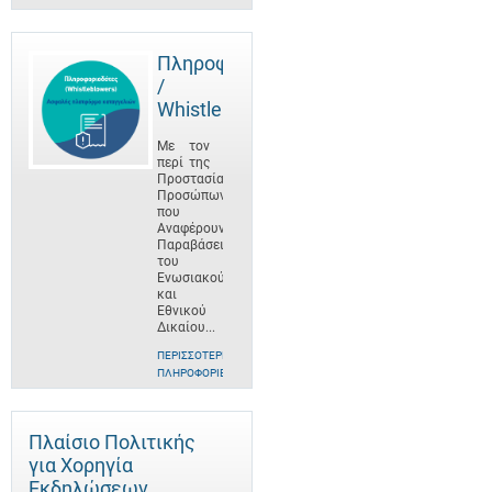
Πληροφοριοδότες
/
Whistleblowers
Με τον
περί της
Προστασίας
Προσώπων
που
Αναφέρουν
Παραβάσεις
του
Ενωσιακού
και
Εθνικού
Δικαίου...
ΠΕΡΙΣΣΌΤΕΡΕΣ
ΠΛΗΡΟΦΟΡΊΕΣ
Πλαίσιο Πολιτικής
για Χορηγία
Εκδηλώσεων