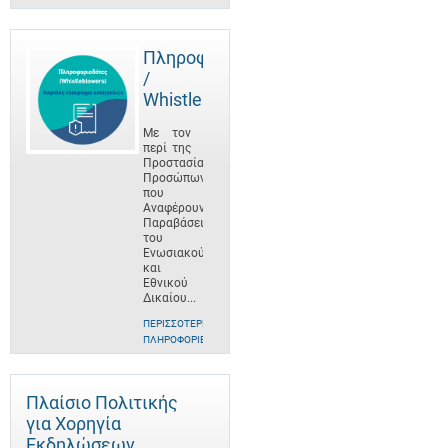
Πληροφοριοδότες
/
Whistleblowers
Με τον
περί της
Προστασίας
Προσώπων
που
Αναφέρουν
Παραβάσεις
του
Ενωσιακού
και
Εθνικού
Δικαίου...
ΠΕΡΙΣΣΌΤΕΡΕΣ
ΠΛΗΡΟΦΟΡΊΕΣ
Πλαίσιο Πολιτικής
για Χορηγία
Εκδηλώσεων