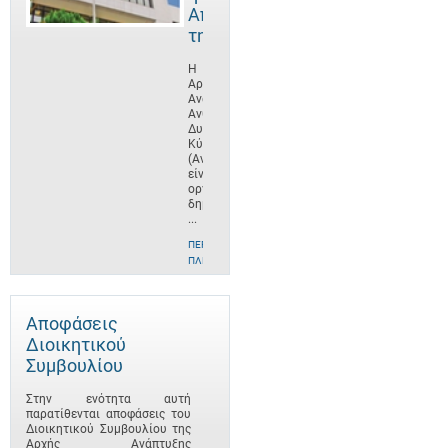
Αποστολή
της
Η
Αρχή
Ανάπτυξης
Ανθρώπινου
Δυναμικού
Κύπρου
(ΑνΑΔ)
είναι
οργανισμός
δημοσίου
...
ΠΕΡΙΣΣΌΤΕΡΕΣ
ΠΛΗΡΟΦΟΡΊΕΣ
Αποφάσεις
Διοικητικού
Συμβουλίου
Στην ενότητα αυτή
παρατίθενται αποφάσεις του
Διοικητικού Συμβουλίου της
Αρχής Ανάπτυξης