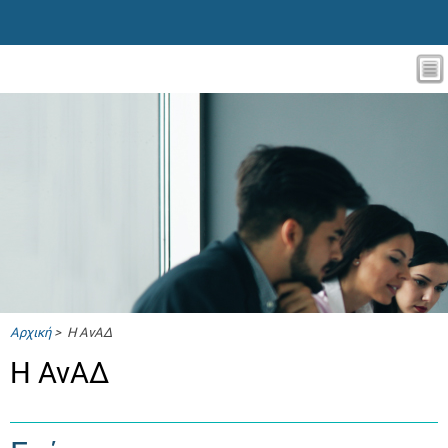
Αρχική
> Η ΑνΑΔ
Η ΑνΑΔ