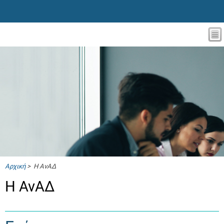
Αρχική
> Η ΑνΑΔ
Η ΑνΑΔ