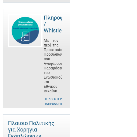
Πληροφοριοδότες
/
Whistleblowers
Με τον
περί της
Προστασίας
Προσώπων
που
Αναφέρουν
Παραβάσεις
του
Ενωσιακού
και
Εθνικού
Δικαίου...
ΠΕΡΙΣΣΌΤΕΡΕΣ
ΠΛΗΡΟΦΟΡΊΕΣ
Πλαίσιο Πολιτικής
για Χορηγία
Εκδηλώσεων