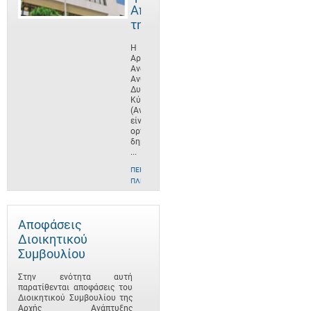
Αποστολή
της
Η
Αρχή
Ανάπτυξης
Ανθρώπινου
Δυναμικού
Κύπρου
(ΑνΑΔ)
είναι
οργανισμός
δημοσίου
...
ΠΕΡΙΣΣΌΤΕΡΕΣ
ΠΛΗΡΟΦΟΡΊΕΣ
Αποφάσεις
Διοικητικού
Συμβουλίου
Στην ενότητα αυτή
παρατίθενται αποφάσεις του
Διοικητικού Συμβουλίου της
Αρχής Ανάπτυξης