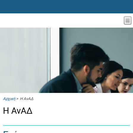
Αρχική
> Η ΑνΑΔ
Η ΑνΑΔ