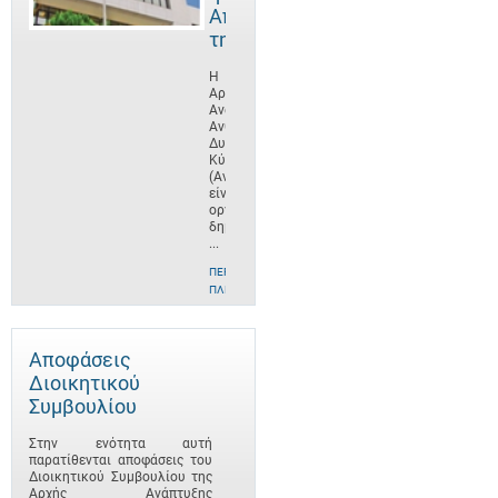
Αποστολή
της
Η
Αρχή
Ανάπτυξης
Ανθρώπινου
Δυναμικού
Κύπρου
(ΑνΑΔ)
είναι
οργανισμός
δημοσίου
...
ΠΕΡΙΣΣΌΤΕΡΕΣ
ΠΛΗΡΟΦΟΡΊΕΣ
Αποφάσεις
Διοικητικού
Συμβουλίου
Στην ενότητα αυτή
παρατίθενται αποφάσεις του
Διοικητικού Συμβουλίου της
Αρχής Ανάπτυξης