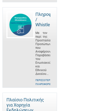
Πληροφοριοδότες
/
Whistleblowers
Με τον
περί της
Προστασίας
Προσώπων
που
Αναφέρουν
Παραβάσεις
του
Ενωσιακού
και
Εθνικού
Δικαίου...
ΠΕΡΙΣΣΌΤΕΡΕΣ
ΠΛΗΡΟΦΟΡΊΕΣ
Πλαίσιο Πολιτικής
για Χορηγία
Εκδηλώσεων