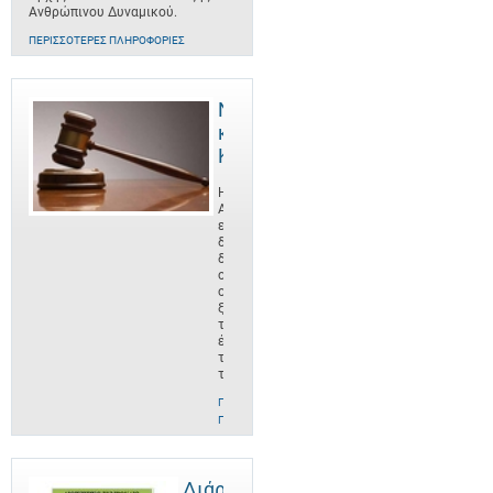
Ανθρώπινου Δυναμικού.
ΠΕΡΙΣΣΌΤΕΡΕΣ ΠΛΗΡΟΦΟΡΊΕΣ
Νομοθεσία
και
Κανονισμοί
Η
ΑνΑΔ
είναι οργανισμός
δημοσίου
δικαίου,
ο
οποίος
ξεκίνησε
το
έργο
του
το
ΠΕΡΙΣΣΌΤΕΡΕΣ
ΠΛΗΡΟΦΟΡΊΕΣ
Διάρθρωση