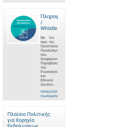
Πληροφοριοδότες
/
Whistleblowers
Με τον
περί της
Προστασίας
Προσώπων
που
Αναφέρουν
Παραβάσεις
του
Ενωσιακού
και
Εθνικού
Δικαίου...
ΠΕΡΙΣΣΌΤΕΡΕΣ
ΠΛΗΡΟΦΟΡΊΕΣ
Πλαίσιο Πολιτικής
για Χορηγία
Εκδηλώσεων