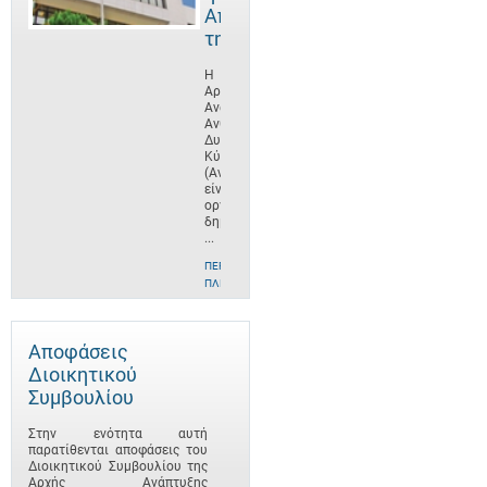
Αποστολή
της
Η
Αρχή
Ανάπτυξης
Ανθρώπινου
Δυναμικού
Κύπρου
(ΑνΑΔ)
είναι
οργανισμός
δημοσίου
...
ΠΕΡΙΣΣΌΤΕΡΕΣ
ΠΛΗΡΟΦΟΡΊΕΣ
Αποφάσεις
Διοικητικού
Συμβουλίου
Στην ενότητα αυτή
παρατίθενται αποφάσεις του
Διοικητικού Συμβουλίου της
Αρχής Ανάπτυξης