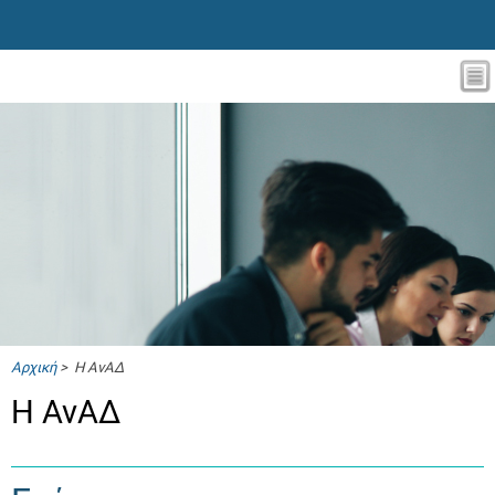
Αρχική
> Η ΑνΑΔ
Η ΑνΑΔ