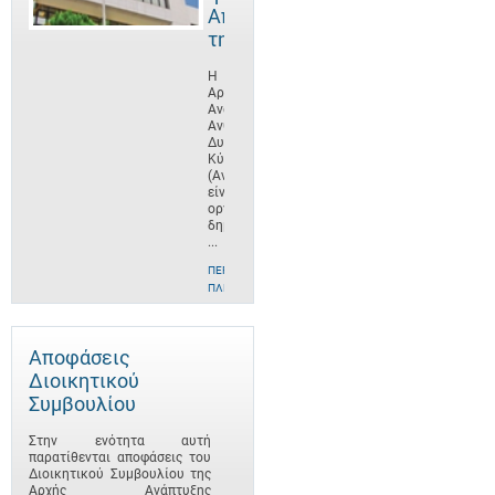
Αποστολή
της
Η
Αρχή
Ανάπτυξης
Ανθρώπινου
Δυναμικού
Κύπρου
(ΑνΑΔ)
είναι
οργανισμός
δημοσίου
...
ΠΕΡΙΣΣΌΤΕΡΕΣ
ΠΛΗΡΟΦΟΡΊΕΣ
Αποφάσεις
Διοικητικού
Συμβουλίου
Στην ενότητα αυτή
παρατίθενται αποφάσεις του
Διοικητικού Συμβουλίου της
Αρχής Ανάπτυξης