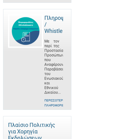
Πληροφοριοδότες
/
Whistleblowers
Με τον
περί της
Προστασίας
Προσώπων
που
Αναφέρουν
Παραβάσεις
του
Ενωσιακού
και
Εθνικού
Δικαίου...
ΠΕΡΙΣΣΌΤΕΡΕΣ
ΠΛΗΡΟΦΟΡΊΕΣ
Πλαίσιο Πολιτικής
για Χορηγία
Εκδηλώσεων