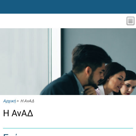
Αρχική
> Η ΑνΑΔ
Η ΑνΑΔ