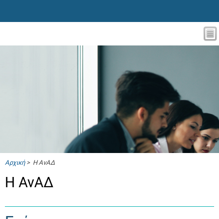
Αρχική
> Η ΑνΑΔ
Η ΑνΑΔ