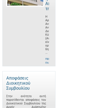
Αποστολή
της
Η
Αρχή
Ανάπτυξης
Ανθρώπινου
Δυναμικού
Κύπρου
(ΑνΑΔ)
είναι
οργανισμός
δημοσίου
...
ΠΕΡΙΣΣΌΤΕΡΕΣ
ΠΛΗΡΟΦΟΡΊΕΣ
Αποφάσεις
Διοικητικού
Συμβουλίου
Στην ενότητα αυτή
παρατίθενται αποφάσεις του
Διοικητικού Συμβουλίου της
Αρχής Ανάπτυξης