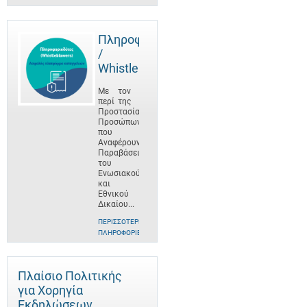
Πληροφοριοδότες
/
Whistleblowers
Με τον
περί της
Προστασίας
Προσώπων
που
Αναφέρουν
Παραβάσεις
του
Ενωσιακού
και
Εθνικού
Δικαίου...
ΠΕΡΙΣΣΌΤΕΡΕΣ
ΠΛΗΡΟΦΟΡΊΕΣ
Πλαίσιο Πολιτικής
για Χορηγία
Εκδηλώσεων