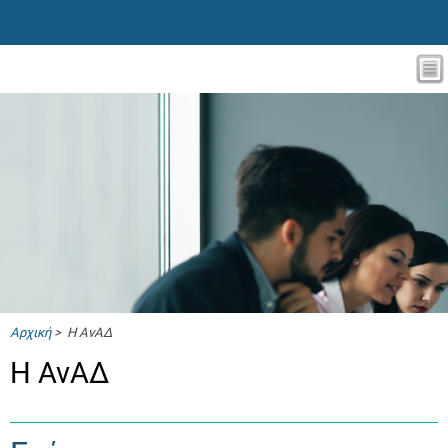
Αρχική
> Η ΑνΑΔ
Η ΑνΑΔ