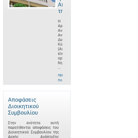
Αποστολή
της
Η
Αρχή
Ανάπτυξης
Ανθρώπινου
Δυναμικού
Κύπρου
(ΑνΑΔ)
είναι
οργανισμός
δημοσίου
...
ΠΕΡΙΣΣΌΤΕΡΕΣ
ΠΛΗΡΟΦΟΡΊΕΣ
Αποφάσεις
Διοικητικού
Συμβουλίου
Στην ενότητα αυτή
παρατίθενται αποφάσεις του
Διοικητικού Συμβουλίου της
Αρχής Ανάπτυξης