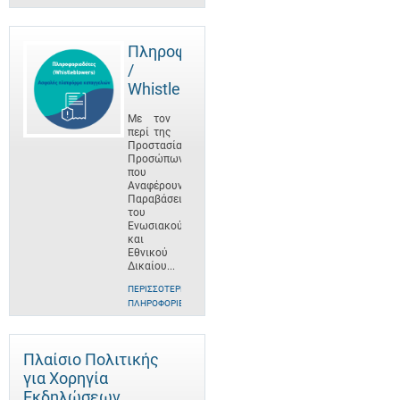
Πληροφοριοδότες
/
Whistleblowers
Με τον
περί της
Προστασίας
Προσώπων
που
Αναφέρουν
Παραβάσεις
του
Ενωσιακού
και
Εθνικού
Δικαίου...
ΠΕΡΙΣΣΌΤΕΡΕΣ
ΠΛΗΡΟΦΟΡΊΕΣ
Πλαίσιο Πολιτικής
για Χορηγία
Εκδηλώσεων