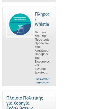
Πληροφοριοδότες
/
Whistleblowers
Με τον
περί της
Προστασίας
Προσώπων
που
Αναφέρουν
Παραβάσεις
του
Ενωσιακού
και
Εθνικού
Δικαίου...
ΠΕΡΙΣΣΌΤΕΡΕΣ
ΠΛΗΡΟΦΟΡΊΕΣ
Πλαίσιο Πολιτικής
για Χορηγία
Εκδηλώσεων