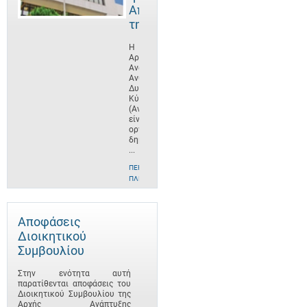
Αποστολή
της
Η
Αρχή
Ανάπτυξης
Ανθρώπινου
Δυναμικού
Κύπρου
(ΑνΑΔ)
είναι
οργανισμός
δημοσίου
...
ΠΕΡΙΣΣΌΤΕΡΕΣ
ΠΛΗΡΟΦΟΡΊΕΣ
Αποφάσεις
Διοικητικού
Συμβουλίου
Στην ενότητα αυτή
παρατίθενται αποφάσεις του
Διοικητικού Συμβουλίου της
Αρχής Ανάπτυξης