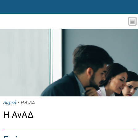
Αρχική
> Η ΑνΑΔ
Η ΑνΑΔ