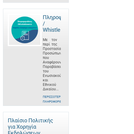
Πληροφοριοδότες
/
Whistleblowers
Με τον
περί της
Προστασίας
Προσώπων
που
Αναφέρουν
Παραβάσεις
του
Ενωσιακού
και
Εθνικού
Δικαίου...
ΠΕΡΙΣΣΌΤΕΡΕΣ
ΠΛΗΡΟΦΟΡΊΕΣ
Πλαίσιο Πολιτικής
για Χορηγία
Εκδηλώσεων