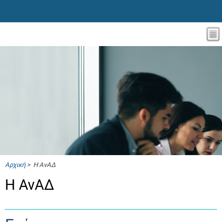
Αρχική
> Η ΑνΑΔ
Η ΑνΑΔ