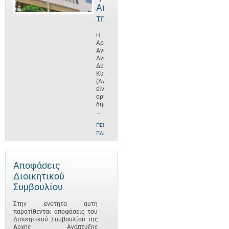
Αποστολή
της
Η
Αρχή
Ανάπτυξης
Ανθρώπινου
Δυναμικού
Κύπρου
(ΑνΑΔ)
είναι
οργανισμός
δημοσίου
...
ΠΕΡΙΣΣΌΤΕΡΕΣ
ΠΛΗΡΟΦΟΡΊΕΣ
Αποφάσεις
Διοικητικού
Συμβουλίου
Στην ενότητα αυτή
παρατίθενται αποφάσεις του
Διοικητικού Συμβουλίου της
Αρχής Ανάπτυξης