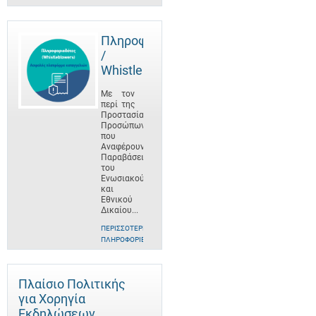
Πληροφοριοδότες
/
Whistleblowers
Με τον
περί της
Προστασίας
Προσώπων
που
Αναφέρουν
Παραβάσεις
του
Ενωσιακού
και
Εθνικού
Δικαίου...
ΠΕΡΙΣΣΌΤΕΡΕΣ
ΠΛΗΡΟΦΟΡΊΕΣ
Πλαίσιο Πολιτικής
για Χορηγία
Εκδηλώσεων