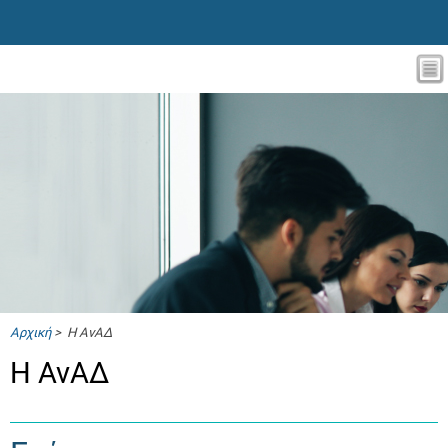
Αρχική
> Η ΑνΑΔ
Η ΑνΑΔ