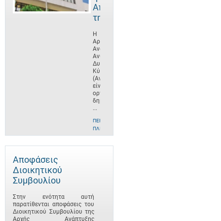
Αποστολή
της
Η
Αρχή
Ανάπτυξης
Ανθρώπινου
Δυναμικού
Κύπρου
(ΑνΑΔ)
είναι
οργανισμός
δημοσίου
...
ΠΕΡΙΣΣΌΤΕΡΕΣ
ΠΛΗΡΟΦΟΡΊΕΣ
Αποφάσεις
Διοικητικού
Συμβουλίου
Στην ενότητα αυτή
παρατίθενται αποφάσεις του
Διοικητικού Συμβουλίου της
Αρχής Ανάπτυξης