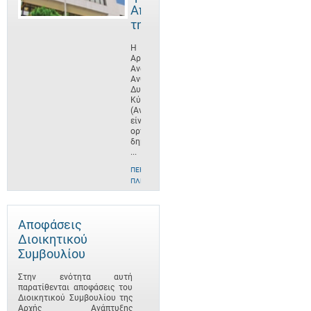
Αποστολή
της
Η
Αρχή
Ανάπτυξης
Ανθρώπινου
Δυναμικού
Κύπρου
(ΑνΑΔ)
είναι
οργανισμός
δημοσίου
...
ΠΕΡΙΣΣΌΤΕΡΕΣ
ΠΛΗΡΟΦΟΡΊΕΣ
Αποφάσεις
Διοικητικού
Συμβουλίου
Στην ενότητα αυτή
παρατίθενται αποφάσεις του
Διοικητικού Συμβουλίου της
Αρχής Ανάπτυξης