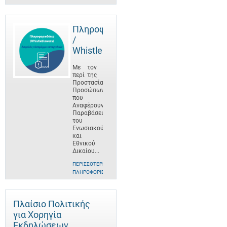
Πληροφοριοδότες
/
Whistleblowers
Με τον
περί της
Προστασίας
Προσώπων
που
Αναφέρουν
Παραβάσεις
του
Ενωσιακού
και
Εθνικού
Δικαίου...
ΠΕΡΙΣΣΌΤΕΡΕΣ
ΠΛΗΡΟΦΟΡΊΕΣ
Πλαίσιο Πολιτικής
για Χορηγία
Εκδηλώσεων