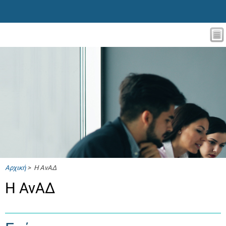
Αρχική
> Η ΑνΑΔ
Η ΑνΑΔ