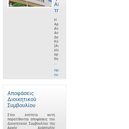
Αποστολή
της
Η
Αρχή
Ανάπτυξης
Ανθρώπινου
Δυναμικού
Κύπρου
(ΑνΑΔ)
είναι
οργανισμός
δημοσίου
...
ΠΕΡΙΣΣΌΤΕΡΕΣ
ΠΛΗΡΟΦΟΡΊΕΣ
Αποφάσεις
Διοικητικού
Συμβουλίου
Στην ενότητα αυτή
παρατίθενται αποφάσεις του
Διοικητικού Συμβουλίου της
Αρχής Ανάπτυξης