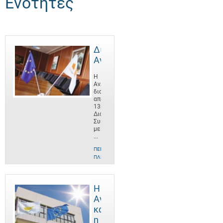
Ενότητες
Διοίκηση
ΑνΑΔ
Η
ΑνΑΔ
διοικείται
από
13μελές
Διοικητικό
Συμβούλιο
με
...
ΠΕΡΙΣΣΌΤΕΡΕΣ
ΠΛΗΡΟΦΟΡΊΕΣ
Η
ΑνΑΔ
και
η