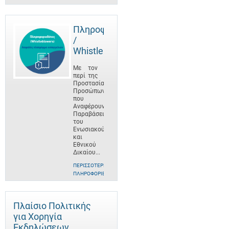
Πληροφοριοδότες
/
Whistleblowers
Με τον
περί της
Προστασίας
Προσώπων
που
Αναφέρουν
Παραβάσεις
του
Ενωσιακού
και
Εθνικού
Δικαίου...
ΠΕΡΙΣΣΌΤΕΡΕΣ
ΠΛΗΡΟΦΟΡΊΕΣ
Πλαίσιο Πολιτικής
για Χορηγία
Εκδηλώσεων