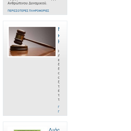
Ανθρώπινου Δυναμικού.
ΠΕΡΙΣΣΌΤΕΡΕΣ ΠΛΗΡΟΦΟΡΊΕΣ
Νομοθεσία
και
Κανονισμοί
Η
ΑνΑΔ
είναι οργανισμός
δημοσίου
δικαίου,
ο
οποίος
ξεκίνησε
το
έργο
του
το
ΠΕΡΙΣΣΌΤΕΡΕΣ
ΠΛΗΡΟΦΟΡΊΕΣ
Διάρθρωση