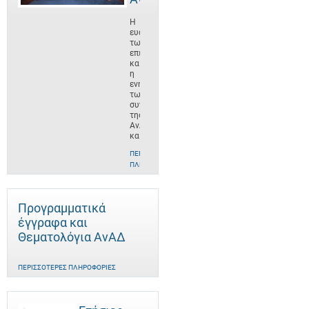
Η
ευαισθητοποίηση
των
επιχειρήσεων
και
η
ενημέρωση
των
συνεργατών
της
ΑνΑΔ
και
ΠΕΡΙΣΣΌΤΕΡΕΣ
ΠΛΗΡΟΦΟΡΊΕΣ
Προγραμματικά
έγγραφα και
Θεματολόγια ΑνΑΔ
ΠΕΡΙΣΣΌΤΕΡΕΣ ΠΛΗΡΟΦΟΡΊΕΣ