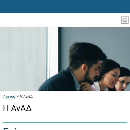
Αρχική
> Η ΑνΑΔ
Η ΑνΑΔ