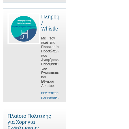
Πληροφοριοδότες
/
Whistleblowers
Με τον
περί της
Προστασίας
Προσώπων
που
Αναφέρουν
Παραβάσεις
του
Ενωσιακού
και
Εθνικού
Δικαίου...
ΠΕΡΙΣΣΌΤΕΡΕΣ
ΠΛΗΡΟΦΟΡΊΕΣ
Πλαίσιο Πολιτικής
για Χορηγία
Εκδηλώσεων