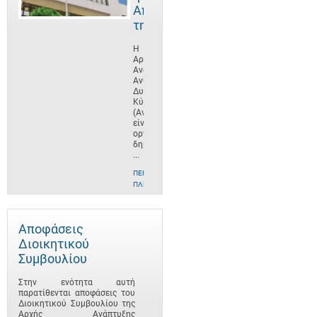
Αποστολή
της
Η
Αρχή
Ανάπτυξης
Ανθρώπινου
Δυναμικού
Κύπρου
(ΑνΑΔ)
είναι
οργανισμός
δημοσίου
...
ΠΕΡΙΣΣΌΤΕΡΕΣ
ΠΛΗΡΟΦΟΡΊΕΣ
Αποφάσεις
Διοικητικού
Συμβουλίου
Στην ενότητα αυτή
παρατίθενται αποφάσεις του
Διοικητικού Συμβουλίου της
Αρχής Ανάπτυξης