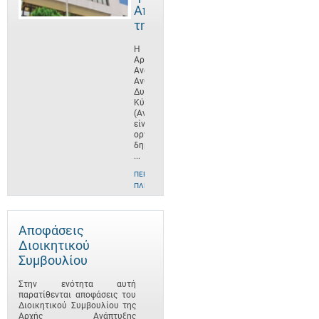
Αποστολή
της
Η
Αρχή
Ανάπτυξης
Ανθρώπινου
Δυναμικού
Κύπρου
(ΑνΑΔ)
είναι
οργανισμός
δημοσίου
...
ΠΕΡΙΣΣΌΤΕΡΕΣ
ΠΛΗΡΟΦΟΡΊΕΣ
Αποφάσεις
Διοικητικού
Συμβουλίου
Στην ενότητα αυτή
παρατίθενται αποφάσεις του
Διοικητικού Συμβουλίου της
Αρχής Ανάπτυξης