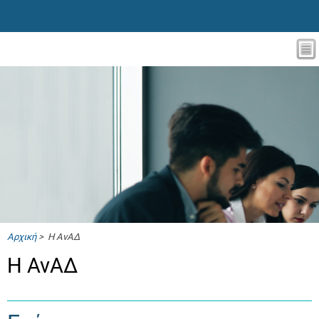
Αρχική
> Η ΑνΑΔ
Η ΑνΑΔ