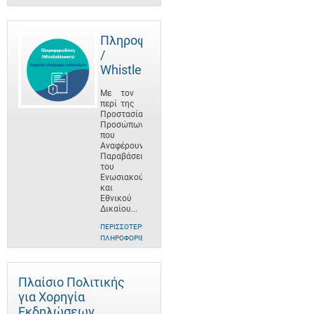
Πληροφοριοδότες
/
Whistleblowers
Με τον
περί της
Προστασίας
Προσώπων
που
Αναφέρουν
Παραβάσεις
του
Ενωσιακού
και
Εθνικού
Δικαίου...
ΠΕΡΙΣΣΌΤΕΡΕΣ
ΠΛΗΡΟΦΟΡΊΕΣ
Πλαίσιο Πολιτικής
για Χορηγία
Εκδηλώσεων