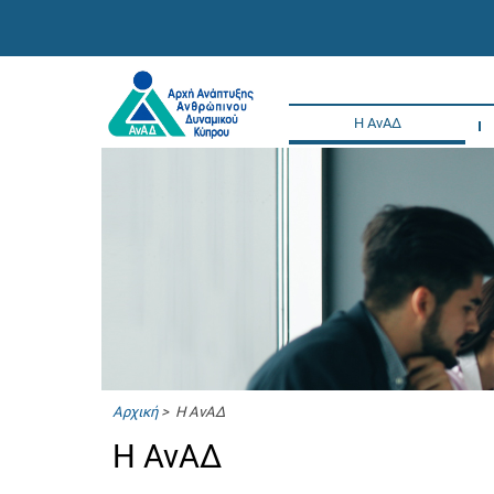
Η ΑνΑΔ
Αρχική
> Η ΑνΑΔ
Η ΑνΑΔ