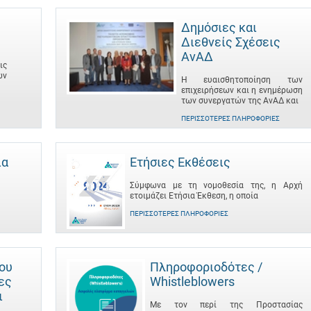
Δημόσιες και
Διεθνείς Σχέσεις
ΑνΑΔ
ις
ων
Η ευαισθητοποίηση των
επιχειρήσεων και η ενημέρωση
των συνεργατών της ΑνΑΔ και
ΠΕΡΙΣΣΌΤΕΡΕΣ ΠΛΗΡΟΦΟΡΊΕΣ
ια
Ετήσιες Εκθέσεις
Σύμφωνα με τη νομοθεσία της, η Αρχή
ετοιμάζει Ετήσια Έκθεση, η οποία
ΠΕΡΙΣΣΌΤΕΡΕΣ ΠΛΗΡΟΦΟΡΊΕΣ
του
Πληροφοριοδότες /
ες
Whistleblowers
ι
Με τον περί της Προστασίας