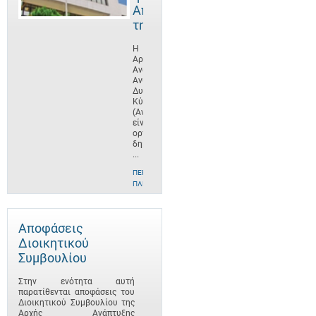
Αποστολή
της
Η
Αρχή
Ανάπτυξης
Ανθρώπινου
Δυναμικού
Κύπρου
(ΑνΑΔ)
είναι
οργανισμός
δημοσίου
...
ΠΕΡΙΣΣΌΤΕΡΕΣ
ΠΛΗΡΟΦΟΡΊΕΣ
Αποφάσεις
Διοικητικού
Συμβουλίου
Στην ενότητα αυτή
παρατίθενται αποφάσεις του
Διοικητικού Συμβουλίου της
Αρχής Ανάπτυξης