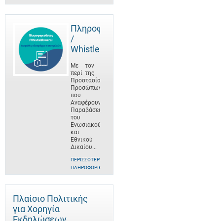
Πληροφοριοδότες
/
Whistleblowers
Με τον
περί της
Προστασίας
Προσώπων
που
Αναφέρουν
Παραβάσεις
του
Ενωσιακού
και
Εθνικού
Δικαίου...
ΠΕΡΙΣΣΌΤΕΡΕΣ
ΠΛΗΡΟΦΟΡΊΕΣ
Πλαίσιο Πολιτικής
για Χορηγία
Εκδηλώσεων