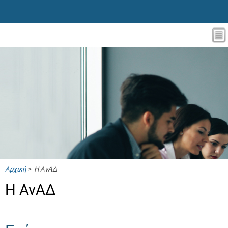
Αρχική
> Η ΑνΑΔ
Η ΑνΑΔ