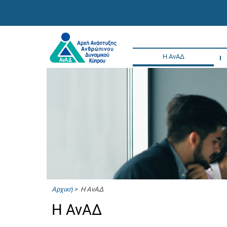
Η ΑνΑΔ
Αρχική
> Η ΑνΑΔ
Η ΑνΑΔ