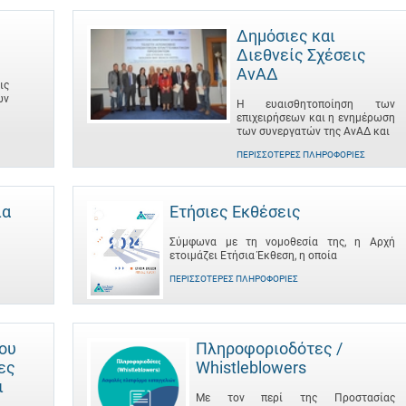
Δημόσιες και
Διεθνείς Σχέσεις
ΑνΑΔ
ις
ων
Η ευαισθητοποίηση των
επιχειρήσεων και η ενημέρωση
των συνεργατών της ΑνΑΔ και
ΠΕΡΙΣΣΌΤΕΡΕΣ ΠΛΗΡΟΦΟΡΊΕΣ
ια
Ετήσιες Εκθέσεις
Σύμφωνα με τη νομοθεσία της, η Αρχή
ετοιμάζει Ετήσια Έκθεση, η οποία
ΠΕΡΙΣΣΌΤΕΡΕΣ ΠΛΗΡΟΦΟΡΊΕΣ
του
Πληροφοριοδότες /
ες
Whistleblowers
ι
Με τον περί της Προστασίας