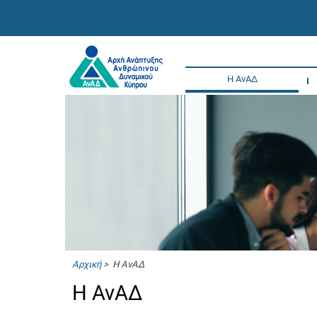
Η ΑνΑΔ
Αρχική
> Η ΑνΑΔ
Η ΑνΑΔ