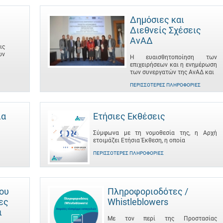
Δημόσιες και
Διεθνείς Σχέσεις
ΑνΑΔ
ις
ων
Η ευαισθητοποίηση των
επιχειρήσεων και η ενημέρωση
των συνεργατών της ΑνΑΔ και
ΠΕΡΙΣΣΌΤΕΡΕΣ ΠΛΗΡΟΦΟΡΊΕΣ
ια
Ετήσιες Εκθέσεις
Σύμφωνα με τη νομοθεσία της, η Αρχή
ετοιμάζει Ετήσια Έκθεση, η οποία
ΠΕΡΙΣΣΌΤΕΡΕΣ ΠΛΗΡΟΦΟΡΊΕΣ
του
Πληροφοριοδότες /
ες
Whistleblowers
ι
Με τον περί της Προστασίας