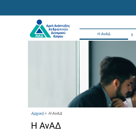
Η ΑνΑΔ
Αρχική
> Η ΑνΑΔ
Η ΑνΑΔ