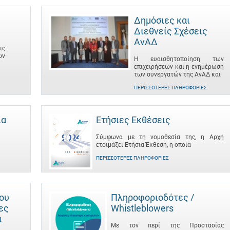
Δημόσιες και
Διεθνείς Σχέσεις
ΑνΑΔ
ις
ων
Η ευαισθητοποίηση των
επιχειρήσεων και η ενημέρωση
των συνεργατών της ΑνΑΔ και
ΠΕΡΙΣΣΌΤΕΡΕΣ ΠΛΗΡΟΦΟΡΊΕΣ
ια
Ετήσιες Εκθέσεις
Σύμφωνα με τη νομοθεσία της, η Αρχή
ετοιμάζει Ετήσια Έκθεση, η οποία
ΠΕΡΙΣΣΌΤΕΡΕΣ ΠΛΗΡΟΦΟΡΊΕΣ
του
Πληροφοριοδότες /
ες
Whistleblowers
ι
Με τον περί της Προστασίας