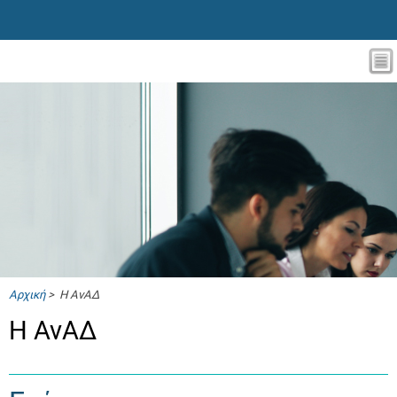
Αρχική
> Η ΑνΑΔ
Η ΑνΑΔ