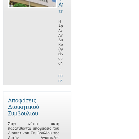
Αποστολή
της
Η
Αρχή
Ανάπτυξης
Ανθρώπινου
Δυναμικού
Κύπρου
(ΑνΑΔ)
είναι
οργανισμός
δημοσίου
...
ΠΕΡΙΣΣΌΤΕΡΕΣ
ΠΛΗΡΟΦΟΡΊΕΣ
Αποφάσεις
Διοικητικού
Συμβουλίου
Στην ενότητα αυτή
παρατίθενται αποφάσεις του
Διοικητικού Συμβουλίου της
Αρχής Ανάπτυξης