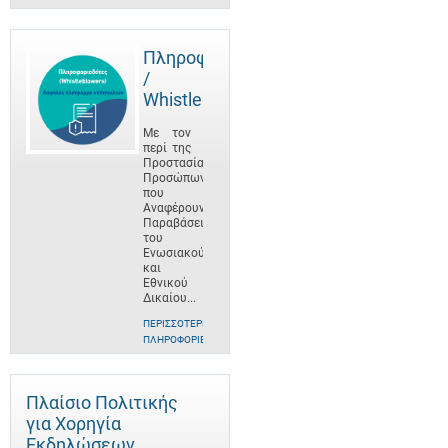
Πληροφοριοδότες
/
Whistleblowers
Με τον
περί της
Προστασίας
Προσώπων
που
Αναφέρουν
Παραβάσεις
του
Ενωσιακού
και
Εθνικού
Δικαίου...
ΠΕΡΙΣΣΌΤΕΡΕΣ
ΠΛΗΡΟΦΟΡΊΕΣ
Πλαίσιο Πολιτικής
για Χορηγία
Εκδηλώσεων