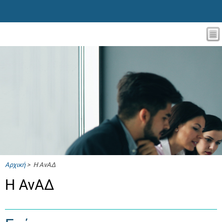
Αρχική
> Η ΑνΑΔ
Η ΑνΑΔ