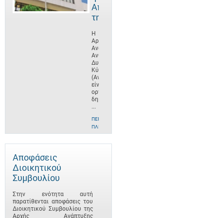
Αποστολή
της
Η
Αρχή
Ανάπτυξης
Ανθρώπινου
Δυναμικού
Κύπρου
(ΑνΑΔ)
είναι
οργανισμός
δημοσίου
...
ΠΕΡΙΣΣΌΤΕΡΕΣ
ΠΛΗΡΟΦΟΡΊΕΣ
Αποφάσεις
Διοικητικού
Συμβουλίου
Στην ενότητα αυτή
παρατίθενται αποφάσεις του
Διοικητικού Συμβουλίου της
Αρχής Ανάπτυξης