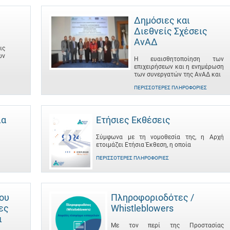
Δημόσιες και
Διεθνείς Σχέσεις
ΑνΑΔ
ις
ων
Η ευαισθητοποίηση των
επιχειρήσεων και η ενημέρωση
των συνεργατών της ΑνΑΔ και
ΠΕΡΙΣΣΌΤΕΡΕΣ ΠΛΗΡΟΦΟΡΊΕΣ
ια
Ετήσιες Εκθέσεις
Σύμφωνα με τη νομοθεσία της, η Αρχή
ετοιμάζει Ετήσια Έκθεση, η οποία
ΠΕΡΙΣΣΌΤΕΡΕΣ ΠΛΗΡΟΦΟΡΊΕΣ
του
Πληροφοριοδότες /
ες
Whistleblowers
ι
Με τον περί της Προστασίας