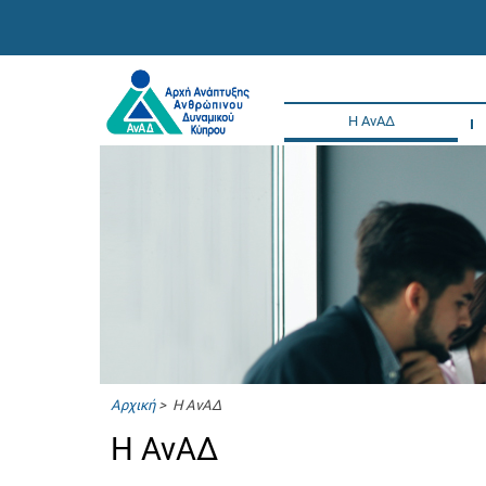
Η ΑνΑΔ
Αρχική
> Η ΑνΑΔ
Η ΑνΑΔ