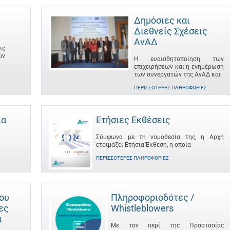
Δημόσιες και
Διεθνείς Σχέσεις
ΑνΑΔ
ις
ων
Η ευαισθητοποίηση των
επιχειρήσεων και η ενημέρωση
των συνεργατών της ΑνΑΔ και
ΠΕΡΙΣΣΌΤΕΡΕΣ ΠΛΗΡΟΦΟΡΊΕΣ
ια
Ετήσιες Εκθέσεις
Σύμφωνα με τη νομοθεσία της, η Αρχή
ετοιμάζει Ετήσια Έκθεση, η οποία
ΠΕΡΙΣΣΌΤΕΡΕΣ ΠΛΗΡΟΦΟΡΊΕΣ
του
Πληροφοριοδότες /
ες
Whistleblowers
ι
Με τον περί της Προστασίας