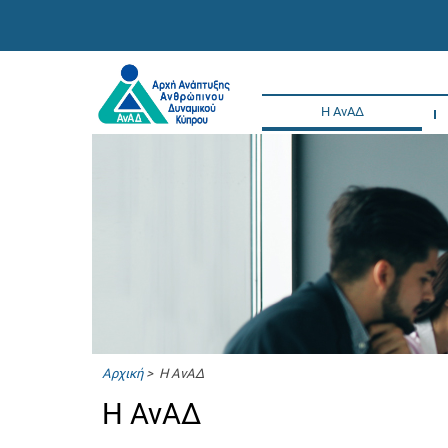
Η ΑνΑΔ
Αρχική
> Η ΑνΑΔ
Η ΑνΑΔ