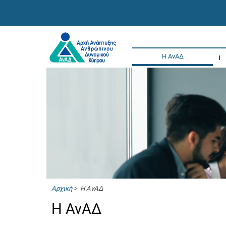
Η ΑνΑΔ
Αρχική
> Η ΑνΑΔ
Η ΑνΑΔ