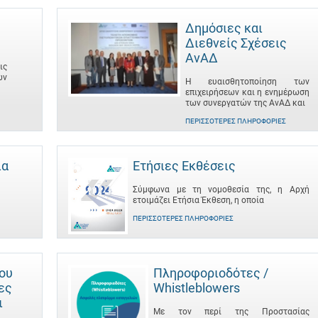
Δημόσιες και
Διεθνείς Σχέσεις
ΑνΑΔ
ις
ων
Η ευαισθητοποίηση των
επιχειρήσεων και η ενημέρωση
των συνεργατών της ΑνΑΔ και
ΠΕΡΙΣΣΌΤΕΡΕΣ ΠΛΗΡΟΦΟΡΊΕΣ
ια
Ετήσιες Εκθέσεις
Σύμφωνα με τη νομοθεσία της, η Αρχή
ετοιμάζει Ετήσια Έκθεση, η οποία
ΠΕΡΙΣΣΌΤΕΡΕΣ ΠΛΗΡΟΦΟΡΊΕΣ
του
Πληροφοριοδότες /
ες
Whistleblowers
ι
Με τον περί της Προστασίας