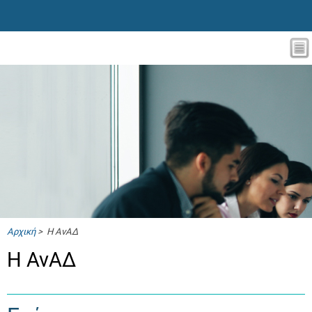
Αρχική
> Η ΑνΑΔ
Η ΑνΑΔ