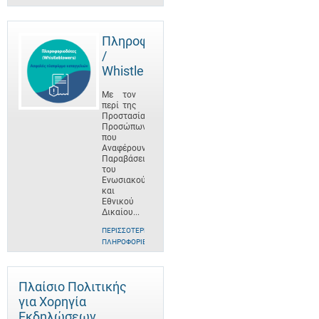
Πληροφοριοδότες
/
Whistleblowers
Με τον
περί της
Προστασίας
Προσώπων
που
Αναφέρουν
Παραβάσεις
του
Ενωσιακού
και
Εθνικού
Δικαίου...
ΠΕΡΙΣΣΌΤΕΡΕΣ
ΠΛΗΡΟΦΟΡΊΕΣ
Πλαίσιο Πολιτικής
για Χορηγία
Εκδηλώσεων