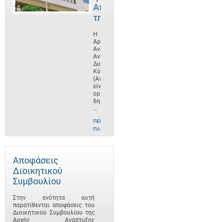
Αποστολή
της
Η
Αρχή
Ανάπτυξης
Ανθρώπινου
Δυναμικού
Κύπρου
(ΑνΑΔ)
είναι
οργανισμός
δημοσίου
...
ΠΕΡΙΣΣΌΤΕΡΕΣ
ΠΛΗΡΟΦΟΡΊΕΣ
Αποφάσεις
Διοικητικού
Συμβουλίου
Στην ενότητα αυτή
παρατίθενται αποφάσεις του
Διοικητικού Συμβουλίου της
Αρχής Ανάπτυξης