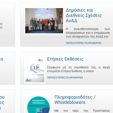
Δημόσιες και
Διεθνείς Σχέσεις
ΑνΑΔ
ις
ων
Η ευαισθητοποίηση των
επιχειρήσεων και η ενημέρωση
των συνεργατών της ΑνΑΔ και
ΠΕΡΙΣΣΌΤΕΡΕΣ ΠΛΗΡΟΦΟΡΊΕΣ
ια
Ετήσιες Εκθέσεις
Σύμφωνα με τη νομοθεσία της, η Αρχή
ετοιμάζει Ετήσια Έκθεση, η οποία
ΠΕΡΙΣΣΌΤΕΡΕΣ ΠΛΗΡΟΦΟΡΊΕΣ
του
Πληροφοριοδότες /
ες
Whistleblowers
ι
Με τον περί της Προστασίας