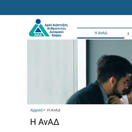
Η ΑνΑΔ
Αρχική
> Η ΑνΑΔ
Η ΑνΑΔ